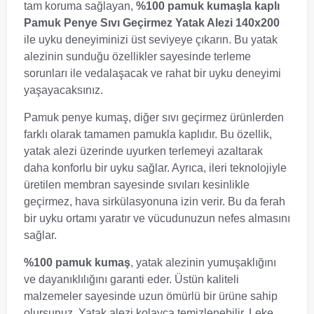
tam koruma sağlayan,
%100 pamuk kumaşla kaplı
Pamuk Penye Sıvı Geçirmez Yatak Alezi 140x200
ile uyku deneyiminizi üst seviyeye çıkarın. Bu yatak
alezinin sunduğu özellikler sayesinde terleme
sorunları ile vedalaşacak ve rahat bir uyku deneyimi
yaşayacaksınız.
Pamuk penye kumaş, diğer sıvı geçirmez ürünlerden
farklı olarak tamamen pamukla kaplıdır. Bu özellik,
yatak alezi üzerinde uyurken terlemeyi azaltarak
daha konforlu bir uyku sağlar. Ayrıca, ileri teknolojiyle
üretilen membran sayesinde sıvıları kesinlikle
geçirmez, hava sirkülasyonuna izin verir. Bu da ferah
bir uyku ortamı yaratır ve vücudunuzun nefes almasını
sağlar.
%100 pamuk kumaş
, yatak alezinin yumuşaklığını
ve dayanıklılığını garanti eder. Üstün kaliteli
malzemeler sayesinde uzun ömürlü bir ürüne sahip
olursunuz. Yatak alezi kolayca temizlenebilir. Leke