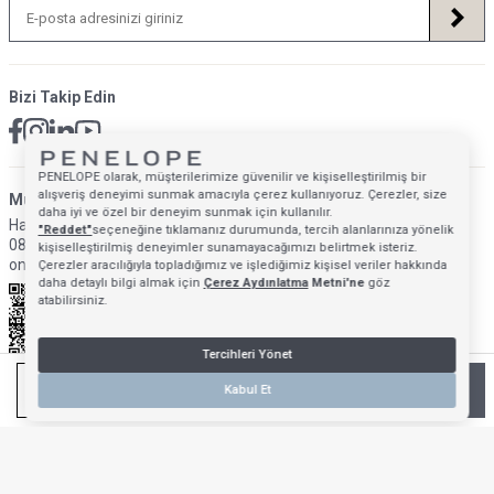
Bizi Takip Edin
PENELOPE olarak, müşterilerimize güvenilir ve kişiselleştirilmiş bir
alışveriş deneyimi sunmak amacıyla çerez kullanıyoruz. Çerezler, size
Müsteri Hizmetleri İletişim Adresi
daha iyi ve özel bir deneyim sunmak için kullanılır.
Hafta İçi: 09:00 - 18:00
"Reddet"
seçeneğine tıklamanız durumunda, tercih alanlarınıza yönelik
0850 640 1993
kişiselleştirilmiş deneyimler sunamayacağımızı belirtmek isteriz.
onlinedestek@penelopebedroom.com
Çerezler aracılığıyla topladığımız ve işlediğimiz kişisel veriler hakkında
daha detaylı bilgi almak için
Çerez Aydınlatma
Metni'ne
göz
atabilirsiniz.
Tercihleri Yönet
SEPETE EKLE
Kabul Et
Anasayfa
Mağazalarımız
Favorilerim
Giriş Yap
Sepetim
T
-Soft
E-Ticaret
Sistemleriyle Hazırlanmıştır.