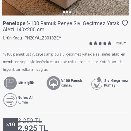
Penelope
%100 Pamuk Penye Sıvı Geçirmez Yatak
Alezi 140x200 cm
Ürün Kodu :
PN20YALZ0018BEY
1 Yorum
%100 pamuk üst yüzeye sahip bu sıvı geçirmez yatak alezi, nefes alabilen
membran yapısıyla konforlu ve kuru bir uyku ortamı sunar. Yatağı korurken
hijyenik bir kullanım sağlar.
%100 Pamuk
Sıvı Geçirmez
Çift Kişilik
Kumaş
Kumaş
Nefes Alır
Kumaş
3.250
TL
10
%
2.925
TL