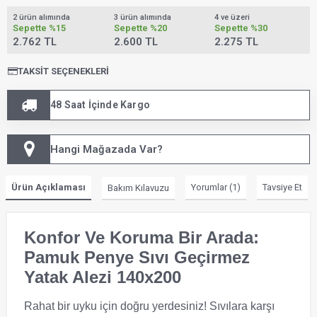
2 ürün alımında
3 ürün alımında
4 ve üzeri
Sepette
%15
Sepette
%20
Sepette
%30
2.762 TL
2.600 TL
2.275 TL
TAKSIT SEÇENEKLERI
48 Saat İçinde Kargo
Hangi Mağazada Var?
Ürün Açıklaması
Yorumlar (1)
Tavsiye Et
Bakım Kılavuzu
Konfor Ve Koruma Bir Arada:
Pamuk Penye Sıvı Geçirmez
Yatak Alezi 140x200
Rahat bir uyku için doğru yerdesiniz! Sıvılara karşı