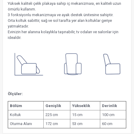
Yüksek kaliteli çelik plakaya sahip iç mekanizması, en kaliteli uzun
ömürlü kullanım.
3 fonksiyonlu mekanizmaya ve ayak destek ünitesine sahiptir.
Orta koltuk sabittir, sağ ve sol tarafta yer alan koltuklar geriye
yatmaktadır.
Evinizin her alanına kolaylıkla taşınabilir, tv odaları ve salonlar için
idealdir.
Ölçüler:
Bölüm
Genişlik
Yükseklik
Derinlik
Koltuk
225 cm
15 cm
100 cm
Oturma Alanı
172 cm
53 cm
60 cm