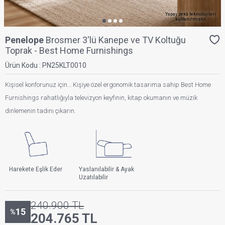
Yapay zekâ teknolojileri
kullanılmıştır.
Penelope
Brosmer 3'lü Kanepe ve TV Koltuğu
Toprak - Best Home Furnishings
Ürün Kodu :
PN25KLT0010
Kişisel konforunuz için… Kişiye özel ergonomik tasarıma sahip Best Home
Furnishings rahatlığıyla televizyon keyfinin, kitap okumanın ve müzik
dinlemenin tadını çıkarın.
Harekete Eşlik Eder
Yaslanılabilir & Ayak
Uzatılabilir
240.900
TL
15
%
204.765
TL