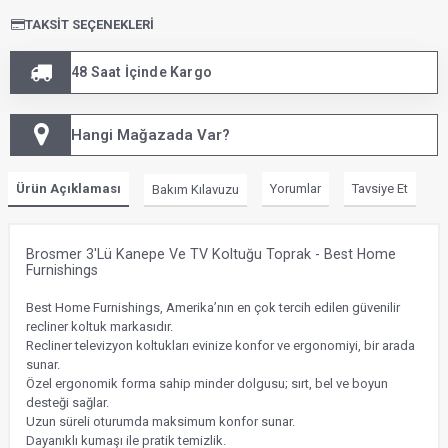
TAKSIT SEÇENEKLERI
48 Saat İçinde Kargo
Hangi Mağazada Var?
Ürün Açıklaması
Yorumlar
Tavsiye Et
Bakım Kılavuzu
Brosmer 3'lü Kanepe Ve TV Koltuğu Toprak - Best Home
Furnishings
Best Home Furnishings, Amerika’nın en çok tercih edilen güvenilir
recliner koltuk markasıdır.
Recliner televizyon koltukları evinize konfor ve ergonomiyi, bir arada
sunar.
Özel ergonomik forma sahip minder dolgusu; sırt, bel ve boyun
desteği sağlar.
Uzun süreli oturumda maksimum konfor sunar.
Dayanıklı kumaşı ile pratik temizlik.