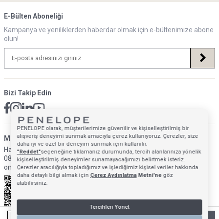
E-Bülten Aboneliği
Kampanya ve yeniliklerden haberdar olmak için e-bültenimize abone
olun!
Bizi Takip Edin
PENELOPE olarak, müşterilerimize güvenilir ve kişiselleştirilmiş bir
alışveriş deneyimi sunmak amacıyla çerez kullanıyoruz. Çerezler, size
Müsteri Hizmetleri İletişim Adresi
daha iyi ve özel bir deneyim sunmak için kullanılır.
Hafta İçi: 09:00 - 18:00
"Reddet"
seçeneğine tıklamanız durumunda, tercih alanlarınıza yönelik
0850 640 1993
kişiselleştirilmiş deneyimler sunamayacağımızı belirtmek isteriz.
onlinedestek@penelopebedroom.com
Çerezler aracılığıyla topladığımız ve işlediğimiz kişisel veriler hakkında
daha detaylı bilgi almak için
Çerez Aydınlatma
Metni'ne
göz
atabilirsiniz.
Tercihleri Yönet