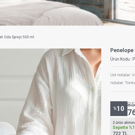
vet Oda Spreyi 500 ml
Penelope
Ürün Kodu :
Üst notalar: V
notalar: Tonka
85
10
%
7
2 ürün alımı
Sepette
%1
722 TL