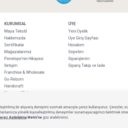
KURUMSAL
ÜYE
Maya Tekstil
Yeni Üyelik
Hakkımızda
Üye Giriş Sayfası
Sertifikalar
Hesabım
Mağazalarımız
Sepetim
Penelope'nin Hikayesi
Siparişlerim
İletişim
Sipariş Takip ve İade
Franchise & Wholesale
Go-Reborn
Handicraft
Kurumsal Satış
eştirilmiş bir alışveriş deneyimi sunmak amacıyla çerez kullanıyoruz. Çerezler, siz
larınıza yönelik kişiselleştirilmiş deneyimler sunamayacağımızı belirtmek isteriz
erez Aydınlatma
Metni'ne
göz atabilirsiniz.