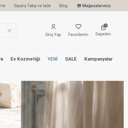
irme
Sipariş Takip ve İade
Uyku Uzmanı Othello Şimdi Penelope'de
Blog
Mağazalarımız
0
Sepetim
Giriş Yap
Favorilerim
ya
Ev Kozmetiği
YENİ
SALE
Kampanyalar