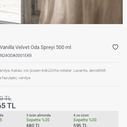
Vanilla Velvet Oda Spreyi 500 ml
PN24ODA0001EKR
anilya, kakao, iris (süsen kökü)Orta notalar: Lavanta, zencefilAlt
 fasulyesi, vanilya
0
TL
65
TL
nda
3 ürün alımında
4 ve üzeri
5
Sepette
%20
Sepette
%30
680 TL
595 TL