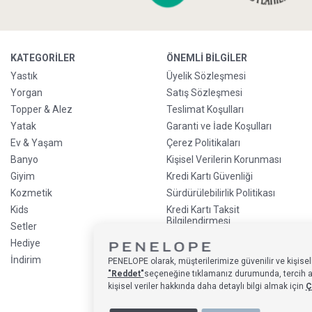
KATEGORILER
ÖNEMLI BILGILER
Yastık
Üyelik Sözleşmesi
Yorgan
Satış Sözleşmesi
Topper & Alez
Teslimat Koşulları
Yatak
Garanti ve İade Koşulları
Ev & Yaşam
Çerez Politikaları
Banyo
Kişisel Verilerin Korunması
Giyim
Kredi Kartı Güvenliği
Kozmetik
Sürdürülebilirlik Politikası
Kids
Kredi Kartı Taksit
Bilgilendirmesi
Setler
Ön Sipariş Bilgilendirmesi
Hediye
Sıkça Sorulan Sorular
İndirim
PENELOPE olarak, müşterilerimize güvenilir ve kişisell
"Reddet"
seçeneğine tıklamanız durumunda, tercih alan
kişisel veriler hakkında daha detaylı bilgi almak için
Ç