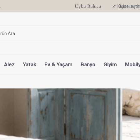
.
6 Ay'a Varan Taksit Ayrıcalığı
Kişiselleşt
Alez
Yatak
Ev & Yaşam
Banyo
Giyim
Mobil