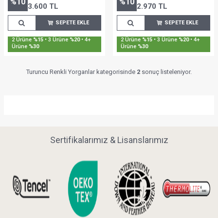
%
10
%
10
Desenli
Desenli
3.600
TL
2.970
TL
SEPETE EKLE
SEPETE EKLE
2 Ürüne
%15
• 3 Ürüne
%20
• 4+
2 Ürüne
%15
• 3 Ürüne
%20
• 4+
Ürüne
%30
Ürüne
%30
Turuncu Renkli Yorganlar kategorisinde
2
sonuç listeleniyor.
Sertifikalarımız & Lisanslarımız