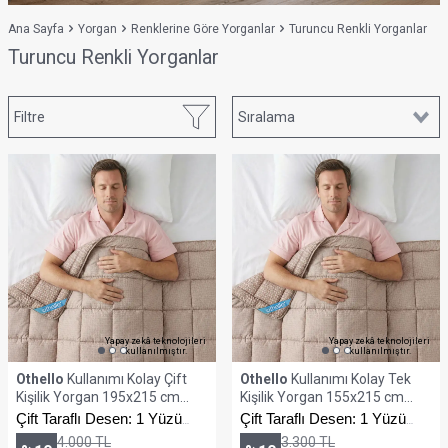
Ana Sayfa
Yorgan
Renklerine Göre Yorganlar
Turuncu Renkli Yorganlar
Turuncu Renkli Yorganlar
Filtre
Yapay zekâ teknolojileri
Yapay zekâ teknolojileri
kullanılmıştır.
kullanılmıştır.
Othello
Kullanımı Kolay Çift
Othello
Kullanımı Kolay Tek
Kişilik Yorgan 195x215 cm
Kişilik Yorgan 155x215 cm
Turuncu - Dormio Trigo Serisi
Turuncu - Dormio Trigo Serisi
Çift Taraflı Desen: 1 Yüzü
Çift Taraflı Desen: 1 Yüzü
Baskılı, 1 Yüzü Minimalist
Baskılı, 1 Yüzü Minimalist
4.000
TL
3.300
TL