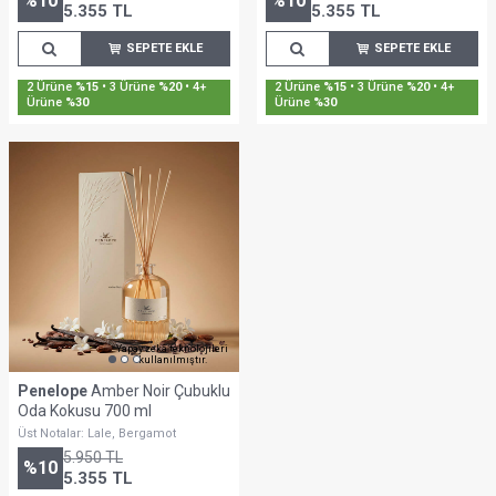
%
10
%
10
5.355
TL
5.355
TL
SEPETE EKLE
SEPETE EKLE
2 Ürüne
%15
• 3 Ürüne
%20
• 4+
2 Ürüne
%15
• 3 Ürüne
%20
• 4+
Ürüne
%30
Ürüne
%30
Yapay zekâ teknolojileri
kullanılmıştır.
Penelope
Amber Noir Çubuklu
Oda Kokusu 700 ml
Üst Notalar: Lale, Bergamot
5.950
TL
%
10
5.355
TL