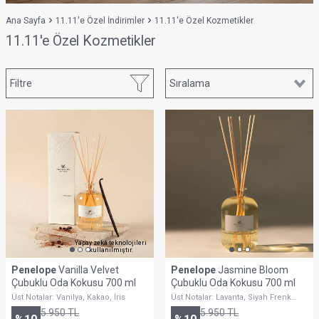
Ana Sayfa
11.11'e Özel İndirimler
11.11'e Özel Kozmetikler
11.11'e Özel Kozmetikler
Filtre
Yapay zekâ teknolojileri
kullanılmıştır.
Penelope
Vanilla Velvet
Penelope
Jasmine Bloom
Çubuklu Oda Kokusu 700 ml
Çubuklu Oda Kokusu 700 ml
Üst Notalar: Vanilya, Kakao, İris
Üst Notalar: Lavanta, Siyah Frenk
Üzümü, Portakal
5.950
TL
5.950
TL