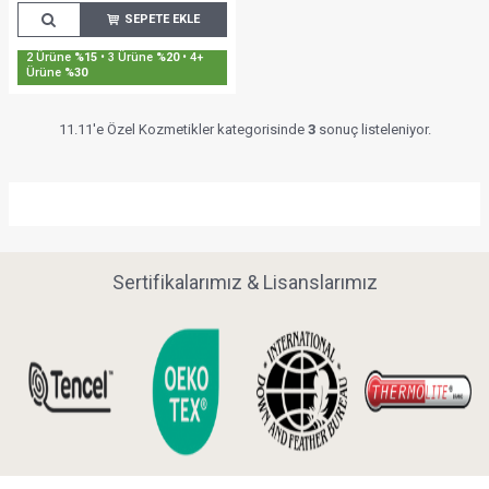
SEPETE EKLE
2 Ürüne
%15
• 3 Ürüne
%20
• 4+
Ürüne
%30
11.11'e Özel Kozmetikler kategorisinde
3
sonuç listeleniyor.
Sertifikalarımız & Lisanslarımız