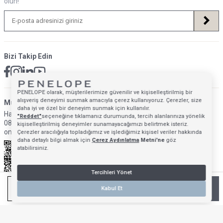
olun!
Bizi Takip Edin
PENELOPE olarak, müşterilerimize güvenilir ve kişiselleştirilmiş bir
alışveriş deneyimi sunmak amacıyla çerez kullanıyoruz. Çerezler, size
Müsteri Hizmetleri İletişim Adresi
daha iyi ve özel bir deneyim sunmak için kullanılır.
Hafta İçi: 09:00 - 18:00
"Reddet"
seçeneğine tıklamanız durumunda, tercih alanlarınıza yönelik
0850 640 1993
kişiselleştirilmiş deneyimler sunamayacağımızı belirtmek isteriz.
onlinedestek@penelopebedroom.com
Çerezler aracılığıyla topladığımız ve işlediğimiz kişisel veriler hakkında
daha detaylı bilgi almak için
Çerez Aydınlatma
Metni'ne
göz
atabilirsiniz.
Tercihleri Yönet
SEPETE EKLE
Kabul Et
Anasayfa
Mağazalarımız
Favorilerim
Giriş Yap
Sepetim
T
-Soft
E-Ticaret
Sistemleriyle Hazırlanmıştır.