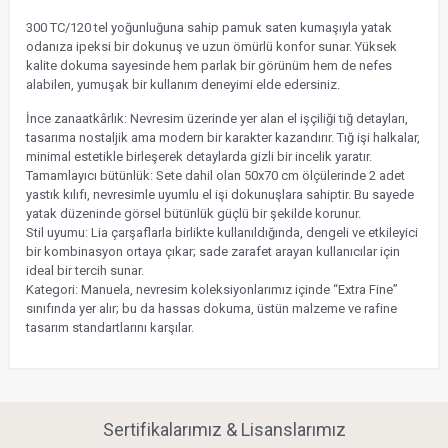
300 TC/120 tel yoğunluğuna sahip pamuk saten kumaşıyla yatak
odanıza ipeksi bir dokunuş ve uzun ömürlü konfor sunar. Yüksek
kalite dokuma sayesinde hem parlak bir görünüm hem de nefes
alabilen, yumuşak bir kullanım deneyimi elde edersiniz.
İnce zanaatkârlık: Nevresim üzerinde yer alan el işçiliği tığ detayları,
tasarıma nostaljik ama modern bir karakter kazandırır. Tığ işi halkalar,
minimal estetikle birleşerek detaylarda gizli bir incelik yaratır.
Tamamlayıcı bütünlük: Sete dahil olan 50x70 cm ölçülerinde 2 adet
yastık kılıfı, nevresimle uyumlu el işi dokunuşlara sahiptir. Bu sayede
yatak düzeninde görsel bütünlük güçlü bir şekilde korunur.
Stil uyumu: Lia çarşaflarla birlikte kullanıldığında, dengeli ve etkileyici
bir kombinasyon ortaya çıkar; sade zarafet arayan kullanıcılar için
ideal bir tercih sunar.
Kategori: Manuela, nevresim koleksiyonlarımız içinde “Extra Fine”
sınıfında yer alır; bu da hassas dokuma, üstün malzeme ve rafine
tasarım standartlarını karşılar.
Sertifikalarımız & Lisanslarımız