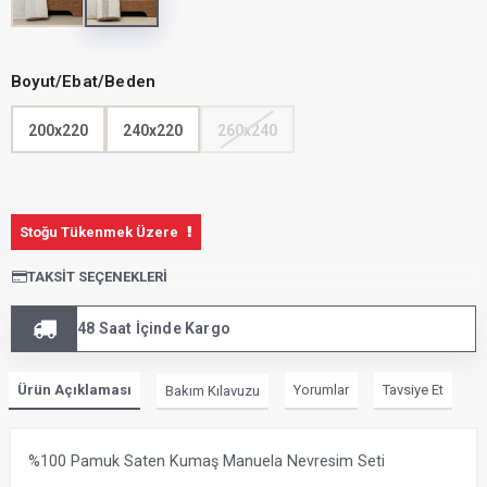
Boyut/Ebat/Beden
200x220
240x220
260x240
Stoğu Tükenmek Üzere
TAKSIT SEÇENEKLERI
48 Saat İçinde Kargo
Ürün Açıklaması
Yorumlar
Tavsiye Et
Bakım Kılavuzu
%100 Pamuk Saten Kumaş Manuela Nevresim Seti