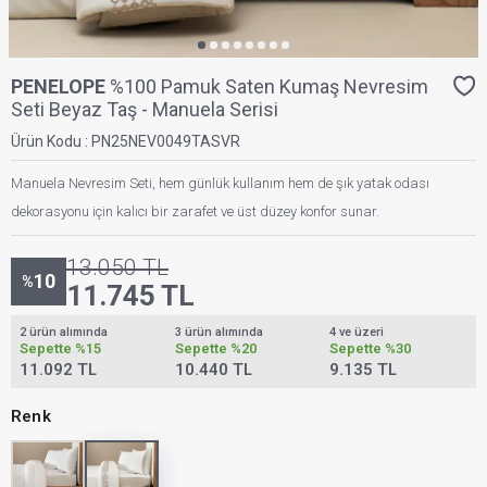
PENELOPE
%100 Pamuk Saten Kumaş Nevresim
Seti Beyaz Taş - Manuela Serisi
Ürün Kodu :
PN25NEV0049TASVR
Manuela Nevresim Seti, hem günlük kullanım hem de şık yatak odası
dekorasyonu için kalıcı bir zarafet ve üst düzey konfor sunar.
13.050
TL
10
%
11.745
TL
2 ürün alımında
3 ürün alımında
4 ve üzeri
Sepette
%15
Sepette
%20
Sepette
%30
11.092 TL
10.440 TL
9.135 TL
Renk