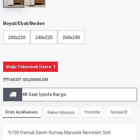
Boyut/Ebat/Beden
200x220
240x220
260x240
Stoğu Tükenmek Üzere
TAKSIT SEÇENEKLERI
48 Saat İçinde Kargo
Ürün Açıklaması
Yorumlar
Tavsiye Et
Bakım Kılavuzu
%100 Pamuk Saten Kumaş Manuela Nevresim Seti