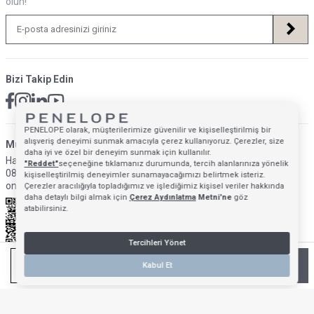
olun!
Bizi Takip Edin
PENELOPE olarak, müşterilerimize güvenilir ve kişiselleştirilmiş bir
alışveriş deneyimi sunmak amacıyla çerez kullanıyoruz. Çerezler, size
Müsteri Hizmetleri İletişim Adresi
daha iyi ve özel bir deneyim sunmak için kullanılır.
Hafta İçi: 09:00 - 18:00
"Reddet"
seçeneğine tıklamanız durumunda, tercih alanlarınıza yönelik
0850 640 1993
kişiselleştirilmiş deneyimler sunamayacağımızı belirtmek isteriz.
onlinedestek@penelopebedroom.com
Çerezler aracılığıyla topladığımız ve işlediğimiz kişisel veriler hakkında
daha detaylı bilgi almak için
Çerez Aydınlatma
Metni'ne
göz
atabilirsiniz.
Tercihleri Yönet
SEPETE EKLE
Kabul Et
Anasayfa
Mağazalarımız
Favorilerim
Giriş Yap
Sepetim
T
-Soft
E-Ticaret
Sistemleriyle Hazırlanmıştır.