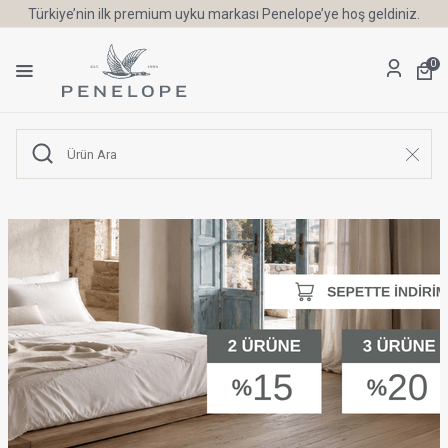
6 Ay'a Varan Taksit Ayrıcalığı
0