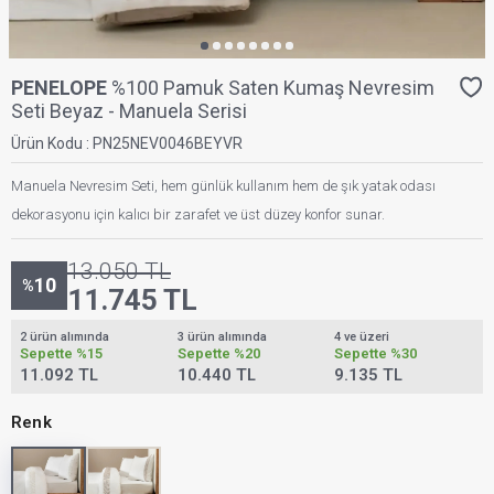
PENELOPE
%100 Pamuk Saten Kumaş Nevresim
Seti Beyaz - Manuela Serisi
Ürün Kodu :
PN25NEV0046BEYVR
Manuela Nevresim Seti, hem günlük kullanım hem de şık yatak odası
dekorasyonu için kalıcı bir zarafet ve üst düzey konfor sunar.
13.050
TL
10
%
11.745
TL
2 ürün alımında
3 ürün alımında
4 ve üzeri
Sepette
%15
Sepette
%20
Sepette
%30
11.092 TL
10.440 TL
9.135 TL
Renk