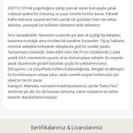
300 TC/120 tel yoğunluğuna sahip pamuk saten kumaşıyla yatak
odanıza ipeksi bir dokunuş ve uzun ömürlü konfor sunar. Yüksek
kalite dokuma sayesinde hem parlak bir görünüm hem de nefes
alabilen, yumuşak bir kullanım deneyimi elde edersiniz.
İnce zanaatkârlık: Nevresim üzerinde yer alan el işçiliği tığ detayları,
tasarıma nostaljik ama modern bir karakter kazandırır. Tığ işi halkalar,
minimal estetikle birleşerek detaylarda gizli bir incelik yaratır.
Tamamlayıcı bütünlük: Sete dahil olan 50x70 cm ölçülerinde 2 adet
yastık kılıfı, nevresimle uyumlu el işi dokunuşlara sahiptir. Bu sayede
yatak düzeninde görsel bütünlük güçlü bir şekilde korunur.
Stil uyumu: Lia çarşaflarla birlikte kullanıldığında, dengeli ve etkileyici
bir kombinasyon ortaya çıkar; sade zarafet arayan kullanıcılar için
ideal bir tercih sunar.
Kategori: Manuela, nevresim koleksiyonlarımız içinde “Extra Fine”
sınıfında yer alır; bu da hassas dokuma, üstün malzeme ve rafine
tasarım standartlarını karşılar.
Sertifikalarımız & Lisanslarımız