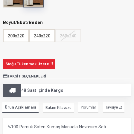
Boyut/Ebat/Beden
200x220
240x220
260x240
Stoğu Tükenmek Üzere
TAKSIT SEÇENEKLERI
48 Saat İçinde Kargo
Ürün Açıklaması
Yorumlar
Tavsiye Et
Bakım Kılavuzu
%100 Pamuk Saten Kumaş Manuela Nevresim Seti