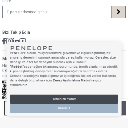
olun!
Bizi Takip Edin
PENELOPE olarak, müşterilerimize güvenilir ve kişiselleştirilmiş bir
alışveriş deneyimi sunmak amacıyla çerez kullanıyoruz. Çerezler, size
Müsteri Hizmetleri İletişim Adresi
daha iyi ve özel bir deneyim sunmak için kullanılır.
Hafta İçi: 09:00 - 18:00
"Reddet"
seçeneğine tıklamanız durumunda, tercih alanlarınıza yönelik
0850 640 1993
kişiselleştirilmiş deneyimler sunamayacağımızı belirtmek isteriz.
onlinedestek@penelopebedroom.com
Çerezler aracılığıyla topladığımız ve işlediğimiz kişisel veriler hakkında
daha detaylı bilgi almak için
Çerez Aydınlatma
Metni'ne
göz
atabilirsiniz.
Tercihleri Yönet
SEPETE EKLE
Kabul Et
Anasayfa
Mağazalarımız
Favorilerim
Giriş Yap
Sepetim
T
-Soft
E-Ticaret
Sistemleriyle Hazırlanmıştır.