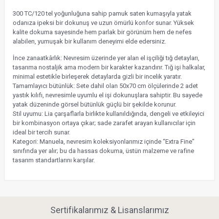
300 TC/120 tel yoğunluğuna sahip pamuk saten kumaşıyla yatak
odanıza ipeksi bir dokunuş ve uzun ömürlü konfor sunar. Yüksek
kalite dokuma sayesinde hem parlak bir görünüm hem de nefes
alabilen, yumuşak bir kullanım deneyimi elde edersiniz.
İnce zanaatkârlık: Nevresim üzerinde yer alan el işçiliği tığ detayları,
tasarıma nostaljik ama modern bir karakter kazandırır. Tığ işi halkalar,
minimal estetikle birleşerek detaylarda gizli bir incelik yaratır.
Tamamlayıcı bütünlük: Sete dahil olan 50x70 cm ölçülerinde 2 adet
yastık kılıfı, nevresimle uyumlu el işi dokunuşlara sahiptir. Bu sayede
yatak düzeninde görsel bütünlük güçlü bir şekilde korunur.
Stil uyumu: Lia çarşaflarla birlikte kullanıldığında, dengeli ve etkileyici
bir kombinasyon ortaya çıkar; sade zarafet arayan kullanıcılar için
ideal bir tercih sunar.
Kategori: Manuela, nevresim koleksiyonlarımız içinde “Extra Fine”
sınıfında yer alır; bu da hassas dokuma, üstün malzeme ve rafine
tasarım standartlarını karşılar.
Sertifikalarımız & Lisanslarımız