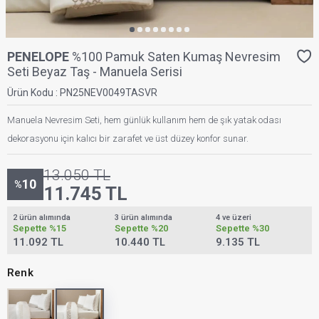
PENELOPE
%100 Pamuk Saten Kumaş Nevresim
Seti Beyaz Taş - Manuela Serisi
Ürün Kodu :
PN25NEV0049TASVR
Manuela Nevresim Seti, hem günlük kullanım hem de şık yatak odası
dekorasyonu için kalıcı bir zarafet ve üst düzey konfor sunar.
13.050
TL
10
%
11.745
TL
2 ürün alımında
3 ürün alımında
4 ve üzeri
Sepette
%15
Sepette
%20
Sepette
%30
11.092 TL
10.440 TL
9.135 TL
Renk