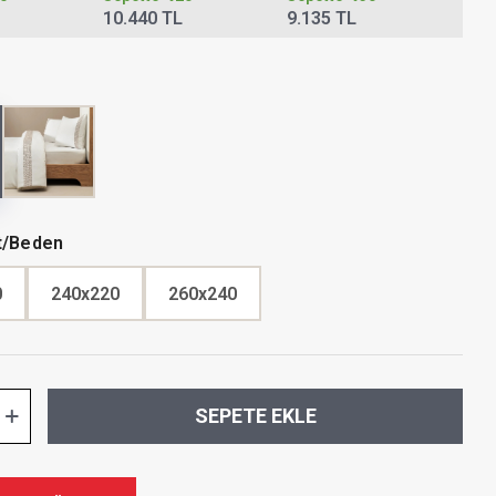
10.440 TL
9.135 TL
t/Beden
0
240x220
260x240
SEPETE EKLE