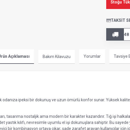
Stoğu Tü
TAKSIT S
48
rün Açıklaması
Yorumlar
Tavsiye 
Bakım Kılavuzu
 odanıza ipeksi bir dokunuş ve uzun ömürlü konfor sunar. Yüksek kal
arı, tasarıma nostaljik ama modern bir karakter kazandırır. Tığ işi halkalar,
 yastık kılıfı, nevresimle uyumlu el işi dokunuşlara sahiptir. Bu sayede
leyici bir kombinasyon ortaya çıkar; sade zarafet arayan kullanıcılar için id