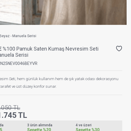
eyaz - Manuela Serisi
E
%100 Pamuk Saten Kumaş Nevresim Seti
nuela Serisi
PN25NEV0046BEYVR
esim Seti, hem günlük kullanım hem de şık yatak odası dekorasyonu
r zarafet ve üst düzey konfor sunar.
.050
TL
1.745
TL
nda
3 ürün alımında
4 ve üzeri
5
Sepette
%20
Sepette
%30