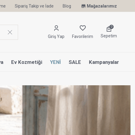
irme
Sipariş Takip ve İade
Blog
Mağazalarımız
0
Sepetim
Giriş Yap
Favorilerim
ya
Ev Kozmetiği
YENİ
SALE
Kampanyalar