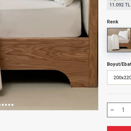
11.092 TL
Renk
Boyut/Eba
200x22