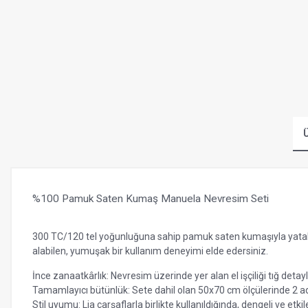
Ü
%100 Pamuk Saten Kumaş Manuela Nevresim Seti
300 TC/120 tel yoğunluğuna sahip pamuk saten kumaşıyla yatak
alabilen, yumuşak bir kullanım deneyimi elde edersiniz.
İnce zanaatkârlık: Nevresim üzerinde yer alan el işçiliği tığ detayl
Tamamlayıcı bütünlük: Sete dahil olan 50x70 cm ölçülerinde 2 adet
Stil uyumu: Lia çarşaflarla birlikte kullanıldığında, dengeli ve etki