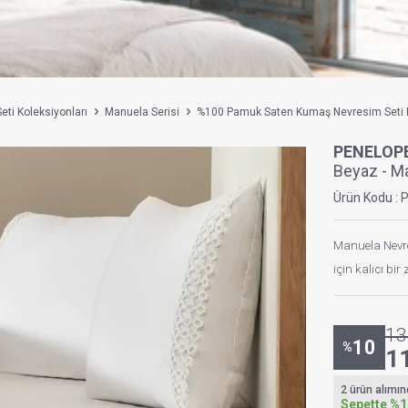
eti Koleksiyonları
Manuela Serisi
%100 Pamuk Saten Kumaş Nevresim Seti B
PENELOP
Beyaz - Ma
Ürün Kodu :
Manuela Nevr
için kalıcı bi
13
10
%
1
2 ürün alımı
Sepette
%1