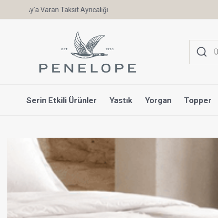
Uyku Uzmanı Othello Şimdi Penelope'de
Serin Etkili Ürünler
Yastık
Yorgan
Topper