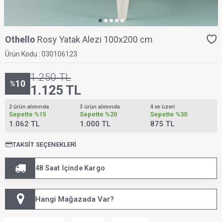
Othello
Rosy Yatak Alezi 100x200 cm
Ürün Kodu :
030106123
1.250
TL
10
%
1.125
TL
2 ürün alımında
3 ürün alımında
4 ve üzeri
Sepette
%15
Sepette
%20
Sepette
%30
1.062 TL
1.000 TL
875 TL
TAKSIT SEÇENEKLERI
48 Saat İçinde Kargo
Hangi Mağazada Var?