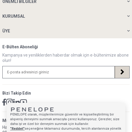
ÖNEMLI BILGILER
KURUMSAL
ÜYE
E-Bülten Aboneliği
Kampanya ve yeniliklerden haberdar olmak için e-bültenimize abone
olun!
Bizi Takip Edin
PENELOPE olarak, müşterilerimize güvenilir ve kişiselleştirilmiş bir
alışveriş deneyimi sunmak amacıyla çerez kullanıyoruz. Çerezler, size
Müsteri Hizmetleri İletişim Adresi
daha iyi ve özel bir deneyim sunmak için kullanılır.
Hafta İçi: 09:00 - 18:00
"Reddet"
seçeneğine tıklamanız durumunda, tercih alanlarınıza yönelik