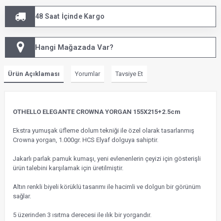
48 Saat İçinde Kargo
Hangi Mağazada Var?
Ürün Açıklaması
Yorumlar
Tavsiye Et
OTHELLO ELEGANTE CROWNA YORGAN 155X215+2.5cm
Ekstra yumuşak üfleme dolum tekniği ile özel olarak tasarlanmış
Crowna yorgan, 1.000gr. HCS Elyaf dolguya sahiptir.
Jakarlı parlak pamuk kumaşı, yeni evlenenlerin çeyizi için gösterişli
ürün talebini karşılamak için üretilmiştir.
Altın renkli biyeli körüklü tasarımı ile hacimli ve dolgun bir görünüm
sağlar.
5 üzerinden 3 ısıtma derecesi ile ılık bir yorgandır.