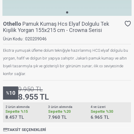
Othello
Pamuk Kumaş Hcs Elyaf Dolgulu Tek
Kişilik Yorgan 155x215 cm - Crowna Serisi
Ürün Kodu :
020209046
Ekstra yumuşak üfleme dolum tekniğiyle hazırlanmış HCS elyaf dolgulu bu
yorgan, hafif ve dolgun bir yapıya sahiptir. Jakarlı pamuk kumaşı ve altın
biyeli tasarımıyla şık ve gösterişli bir görünüm sunar; ılık ısı seviyesinde
konfor sağlar.
9.950
TL
10
%
8.955
TL
2 ürün alımında
3 ürün alımında
4 ve üzeri
Sepette
%15
Sepette
%20
Sepette
%30
8.457 TL
7.960 TL
6.965 TL
TAKSIT SEÇENEKLERI