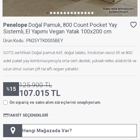
Yapay zekâ teknolojileri
kullanılmıştır.
Penelope
Doğal Pamuk, 800 Count Pocket Yay
Sistemli, El Yapımı Vegan Yatak 100x200 cm
Ürün Kodu :
PN25YTK0005BEY
GOTS sertifikalı Doğal pamuk kılıf, doğal lateks, hindistan cevizi lifi ve 800
adet paket yay kombinasyonuyla orta-sert destek, yüksek nefes alabilirlik ve
uzun ömür sunan çift taraflı vegan yataktır.
125.900
TL
15
%
107.015
TL
Ön sipariş ve satın alım süreçlerini onaylıyorum.
TAKSIT SEÇENEKLERI
Hangi Mağazada Var?