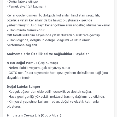
- Doğal lateks sünger
- Pamuk elyaf (alt katman)
Kenar güçlendirmesi: İç dolguda kullanılan hindistan cevizi lifi,
özellikle yatak kenarlarında bir havuz oluşturacak şekilde
yerleştirilmiştir. Bu dizayn kenar çökmelerini engeller, oturma ve kenar
kullanımında formu korur.
Çift taraflı kullanım sayesinde yatak düzenli olarak ters çevrilip
kullanıldığında, dolgunun dengeli dağılımı ve uzun ömürlü
performans sağlanır.
Malzemelerin Özellikleri ve Sağladıkları Faydalar
%100 Doğal Pamuk (Dış Kumaş)
- Nefes alabilir ve yumuşak bir yüzey sunar.
- GOTS sertifikası sayesinde hem çevreye hem de kullanıcı sağlığına
duyarlı bir tercih.
Doğal Lateks Sünger
- Kauçuk ağacından elde edilir; esneklik ve destek sağlar.
- Hava geçirgenliği yüksektir, noktasal basınç dağılımında etkilidir.
- Kimyasal yapıştırıcı kullanılmadan, doğal ve elastik katmanlar
oluşturur.
Hindistan Cevizi Lifi (Coco Fiber)