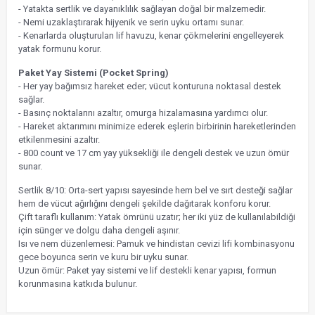
- Yatakta sertlik ve dayanıklılık sağlayan doğal bir malzemedir.
- Nemi uzaklaştırarak hijyenik ve serin uyku ortamı sunar.
- Kenarlarda oluşturulan lif havuzu, kenar çökmelerini engelleyerek
yatak formunu korur.
Paket Yay Sistemi (Pocket Spring)
- Her yay bağımsız hareket eder; vücut konturuna noktasal destek
sağlar.
- Basınç noktalarını azaltır, omurga hizalamasına yardımcı olur.
- Hareket aktarımını minimize ederek eşlerin birbirinin hareketlerinden
etkilenmesini azaltır.
- 800 count ve 17 cm yay yüksekliği ile dengeli destek ve uzun ömür
sunar.
Sertlik 8/10: Orta-sert yapısı sayesinde hem bel ve sırt desteği sağlar
hem de vücut ağırlığını dengeli şekilde dağıtarak konforu korur.
Çift taraflı kullanım: Yatak ömrünü uzatır; her iki yüz de kullanılabildiği
için sünger ve dolgu daha dengeli aşınır.
Isı ve nem düzenlemesi: Pamuk ve hindistan cevizi lifi kombinasyonu
gece boyunca serin ve kuru bir uyku sunar.
Uzun ömür: Paket yay sistemi ve lif destekli kenar yapısı, formun
korunmasına katkıda bulunur.