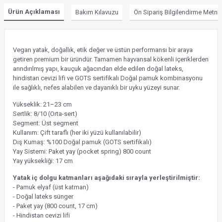
Ürün Açıklaması
Bakım Kılavuzu
Ön Sipariş Bilgilendirme Metni
Vegan yatak, doğallık, etik değer ve üstün performansı bir araya
getiren premium bir üründür. Tamamen hayvansal kökenli içeriklerden
arındırılmış yapı, kauçuk ağacından elde edilen doğal lateks,
hindistan cevizi lifi ve GOTS sertifikalı Doğal pamuk kombinasyonu
ile sağlıklı, nefes alabilen ve dayanıklı bir uyku yüzeyi sunar.
Yükseklik: 21–23 cm
Sertlik: 8/10 (Orta-sert)
Segment: Üst segment
Kullanım: Çift taraflı (her iki yüzü kullanılabilir)
Dış Kumaş: %100 Doğal pamuk (GOTS sertifikalı)
Yay Sistemi: Paket yay (pocket spring) 800 count
Yay yüksekliği: 17 cm
Yatak iç dolgu katmanları aşağıdaki sırayla yerleştirilmiştir:
- Pamuk elyaf (üst katman)
- Doğal lateks sünger
- Paket yay (800 count, 17 cm)
- Hindistan cevizi lifi