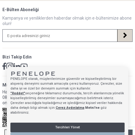
E-Bülten Aboneliği
Kampanya ve yeniliklerden haberdar olmak için e-bültenimize abone
olun!
Bizi Takip Edin
PENELOPE olarak, müşterilerimize güvenilir ve kişiselleştirilmiş bir
alışveriş deneyimi sunmak amacıyla çerez kullanıyoruz. Çerezler, size
Müsteri Hizmetleri İletişim Adresi
daha iyi ve özel bir deneyim sunmak için kullanılır.
Hafta İçi: 09:00 - 18:00
"Reddet"
seçeneğine tıklamanız durumunda, tercih alanlarınıza yönelik
0850 640 1993
kişiselleştirilmiş deneyimler sunamayacağımızı belirtmek isteriz.
onlinedestek@penelopebedroom.com
Çerezler aracılığıyla topladığımız ve işlediğimiz kişisel veriler hakkında
daha detaylı bilgi almak için
Çerez Aydınlatma
Metni'ne
göz
atabilirsiniz.
Tercihleri Yönet