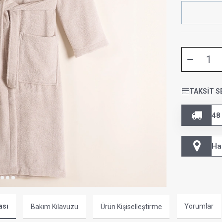
TAKSIT S
48
Ha
ası
Yorumlar
Bakım Kılavuzu
Ürün Kişiselleştirme