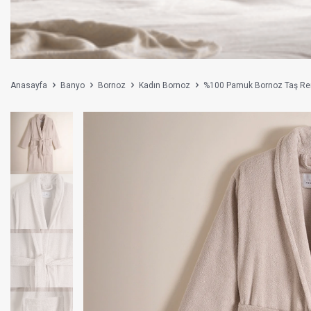
Anasayfa
Banyo
Bornoz
Kadın Bornoz
%100 Pamuk Bornoz Taş Reng