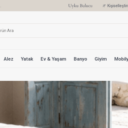
.
6 Ay'a Varan Taksit Ayrıcalığı
Kişiselleşt
Alez
Yatak
Ev & Yaşam
Banyo
Giyim
Mobil