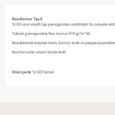
Noa Bornoz Taş S
%100 uzun elyaflı Ege pamuğundan üretilmiştir. Bu sebeple ekstr
Yüksek gramaja sahip Noa bornoz 410 gr/m²’dir.
Noa ailesinde bulunan havlu, bornoz, terlik ve paspas seçenekleri i
Noa bornozlar unisex ölçülerdedir.
Ürün içerik:
%100 Pamuk