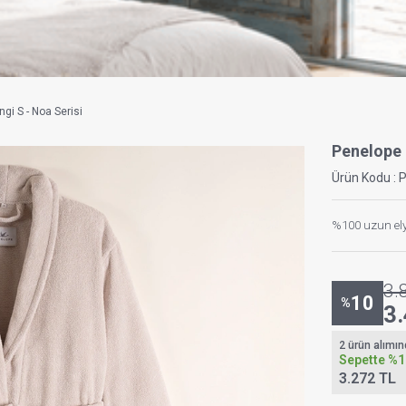
i S - Noa Serisi
Penelope
Ürün Kodu :
%100 uzun ely
3.
10
%
3
2 ürün alımı
Sepette
%1
3.272 TL