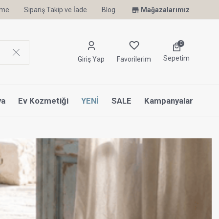
irme
Sipariş Takip ve İade
Uyku Uzmanı Othello Şimdi Penelope'de
Blog
Mağazalarımız
0
Sepetim
Giriş Yap
Favorilerim
ya
Ev Kozmetiği
YENİ
SALE
Kampanyalar