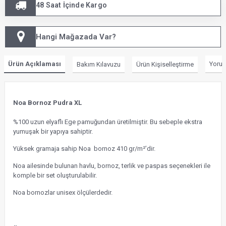
48 Saat İçinde Kargo
Hangi Mağazada Var?
Ürün Açıklaması
Yorum
Bakım Kılavuzu
Ürün Kişiselleştirme
Noa Bornoz Pudra XL
%100 uzun elyaflı Ege pamuğundan üretilmiştir. Bu sebeple ekstra
yumuşak bir yapıya sahiptir.
Yüksek gramaja sahip Noa bornoz 410 gr/m²’dir.
Noa ailesinde bulunan havlu, bornoz, terlik ve paspas seçenekleri ile
komple bir set oluşturulabilir.
Noa bornozlar unisex ölçülerdedir.