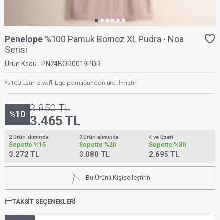
Penelope
%100 Pamuk Bornoz XL Pudra - Noa
Serisi
Ürün Kodu :
PN24BOR0019PDR
%100 uzun elyaflı Ege pamuğundan üretilmiştir.
3.850
TL
10
%
3.465
TL
2 ürün alımında
3 ürün alımında
4 ve üzeri
Sepette
%15
Sepette
%20
Sepette
%30
3.272 TL
3.080 TL
2.695 TL
Bu Ürünü Kişiselleştirin
TAKSIT SEÇENEKLERI