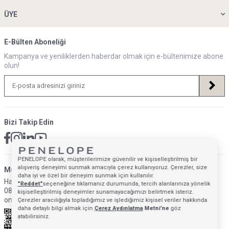
ÜYE
E-Bülten Aboneliği
Kampanya ve yeniliklerden haberdar olmak için e-bültenimize abone
olun!
Bizi Takip Edin
PENELOPE olarak, müşterilerimize güvenilir ve kişiselleştirilmiş bir
alışveriş deneyimi sunmak amacıyla çerez kullanıyoruz. Çerezler, size
Müsteri Hizmetleri İletişim Adresi
daha iyi ve özel bir deneyim sunmak için kullanılır.
Hafta İçi: 09:00 - 18:00
"Reddet"
seçeneğine tıklamanız durumunda, tercih alanlarınıza yönelik
0850 640 1993
kişiselleştirilmiş deneyimler sunamayacağımızı belirtmek isteriz.
onlinedestek@penelopebedroom.com
Çerezler aracılığıyla topladığımız ve işlediğimiz kişisel veriler hakkında
daha detaylı bilgi almak için
Çerez Aydınlatma
Metni'ne
göz
atabilirsiniz.