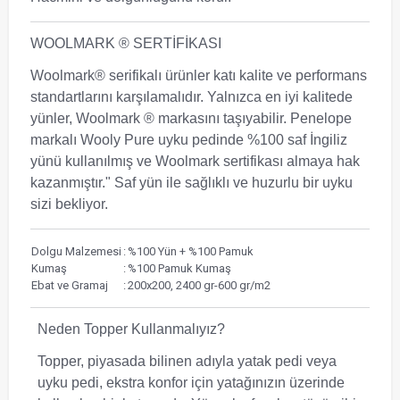
WOOLMARK ® SERTİFİKASI
Woolmark® serifikalı ürünler katı kalite ve performans
standartlarını karşılamalıdır. Yalnızca en iyi kalitede
yünler, Woolmark ® markasını taşıyabilir. Penelope
markalı Wooly Pure uyku pedinde %100 saf İngiliz
yünü kullanılmış ve Woolmark sertifikası almaya hak
kazanmıştır." Saf yün ile sağlıklı ve huzurlu bir uyku
sizi bekliyor.
Dolgu Malzemesi
:
%100 Yün + %100 Pamuk
Kumaş
:
%100 Pamuk Kumaş
Ebat ve Gramaj
:
200x200, 2400 gr-600 gr/m2
Neden Topper Kullanmalıyız?
Topper, piyasada bilinen adıyla yatak pedi veya
uyku pedi, ekstra konfor için yatağınızın üzerinde