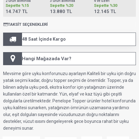
2 ürün alımında
3 ürün alımında
4 ve üzeri
Sepette
%15
Sepette
%20
Sepette
%30
14.747 TL
13.880 TL
12.145 TL
TAKSIT SEÇENEKLERI
48 Saat İçinde Kargo
Hangi Mağazada Var?
Mevsime göre uyku konforunuzu ayarlayın Kaliteli bir uyku için doğru
yatak seçimi kadar, doğru topper seçimi de önemlidir. Topper, ya da
bilinen adıyla uyku pedi, ekstra konfor için yatağınızın üzerinde
kullanılan özel bir katmandır. Yün, elyaf ve kaz tüyü gibi çeşitli
dolgularla üretilmektedir. Penelope Topper ürünler hotel konforunda
uyku kalitesi sunarken, yatağınızın ömrünün uzamasına yardımcı
olur, eşit dolguları sayesinde vücudunuzun doğru noktalarını
destekler, vücut ısısını dengeleyerek gece boyunca rahat bir uyku
deneyimi sunar.