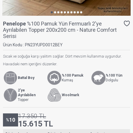
Yapay zekâ teknolojileri
kullanılmıştır.
Penelope
%100 Pamuk Yün Fermuarlı 2'ye
Ayrılabilen Topper 200x200 cm - Nature Comfort
Serisi
Ürün Kodu :
PN23YUPD0012BEY
Sıcak ve soğuğa karşı yalıtım sağlar. Dört mevsim kullanıma uygundur.
Havadaki nem içeriğini düzenler.
%100 Pamuk
%100 Yün
Battal Boy
Kumaş
Dolgulu
2'ye
Ayrılabilen
Woolmark
Topper
17.350
TL
10
%
15.615
TL