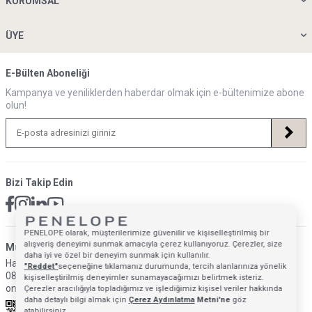
KURUMSAL
ÜYE
E-Bülten Aboneliği
Kampanya ve yeniliklerden haberdar olmak için e-bültenimize abone
olun!
Bizi Takip Edin
PENELOPE olarak, müşterilerimize güvenilir ve kişiselleştirilmiş bir
alışveriş deneyimi sunmak amacıyla çerez kullanıyoruz. Çerezler, size
Müsteri Hizmetleri İletişim Adresi
daha iyi ve özel bir deneyim sunmak için kullanılır.
Hafta İçi: 09:00 - 18:00
"Reddet"
seçeneğine tıklamanız durumunda, tercih alanlarınıza yönelik
0850 640 1993
kişiselleştirilmiş deneyimler sunamayacağımızı belirtmek isteriz.
onlinedestek@penelopebedroom.com
Çerezler aracılığıyla topladığımız ve işlediğimiz kişisel veriler hakkında
daha detaylı bilgi almak için
Çerez Aydınlatma
Metni'ne
göz
atabilirsiniz.