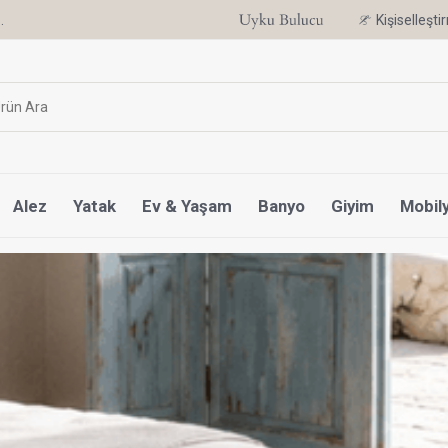
.
6 Ay'a Varan Taksit Ayrıcalığı
Kişiselleşt
Alez
Yatak
Ev & Yaşam
Banyo
Giyim
Mobil