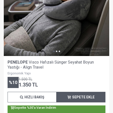
Yapay zekâ teknolojileri
kullanılmıştır.
PENELOPE
Visco Hafızalı Sünger Seyahat Boyun
Yastığı - Align Travel
Ergonomik Yapı
1.500
TL
%
10
1.350
TL
HIZLI BAKIŞ
SEPETE EKLE
Sepette %30'a Varan İndirim