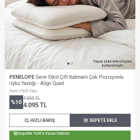
Yapay zekâ teknolojileri
kullanılmıştır.
PENELOPE
Serin Etkili Çift Katmanlı Çok Pozisyonlu
Uyku Yastığı - Align Quad
Serin Etkili Yapı
4.550
TL
%
10
4.095
TL
HIZLI BAKIŞ
SEPETE EKLE
Sepette %30'a Varan İndirim