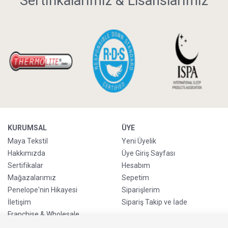
Sertifikalarımız & Lisanslarımız
KURUMSAL
ÜYE
Maya Tekstil
Yeni Üyelik
Hakkımızda
Üye Giriş Sayfası
Sertifikalar
Hesabım
Mağazalarımız
Sepetim
Penelope'nin Hikayesi
Siparişlerim
İletişim
Sipariş Takip ve İade
Franchise & Wholesale
Go-Reborn