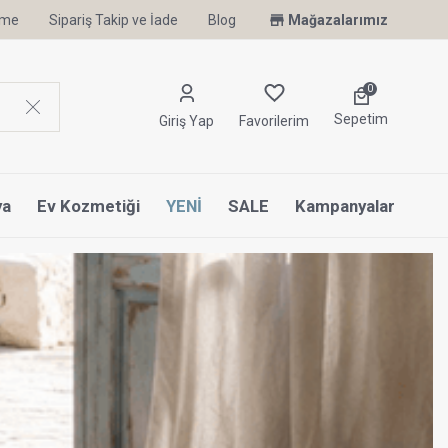
irme
Sipariş Takip ve İade
Uyku Uzmanı Othello Şimdi Penelope'de
Blog
Mağazalarımız
0
Sepetim
Giriş Yap
Favorilerim
ya
Ev Kozmetiği
YENİ
SALE
Kampanyalar