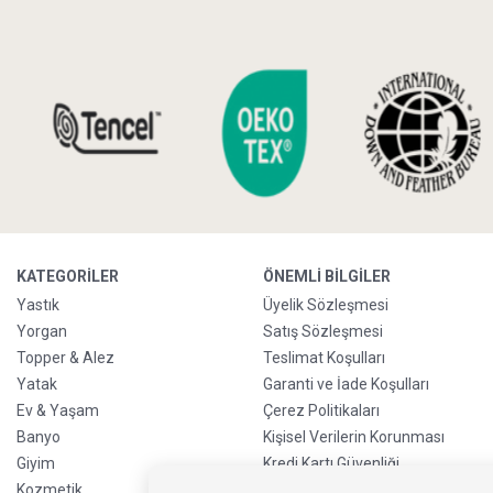
KATEGORILER
ÖNEMLI BILGILER
Yastık
Üyelik Sözleşmesi
Yorgan
Satış Sözleşmesi
Topper & Alez
Teslimat Koşulları
Yatak
Garanti ve İade Koşulları
Ev & Yaşam
Çerez Politikaları
Banyo
Kişisel Verilerin Korunması
Giyim
Kredi Kartı Güvenliği
Kozmetik
Sürdürülebilirlik Politikası