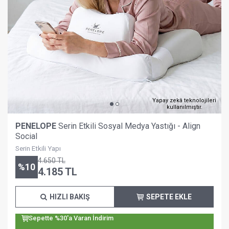
Yapay zekâ teknolojileri
kullanılmıştır.
PENELOPE
Serin Etkili Sosyal Medya Yastığı - Align
Social
Serin Etkili Yapı
4.650
TL
%
10
4.185
TL
HIZLI BAKIŞ
SEPETE EKLE
Sepette %30'a Varan İndirim