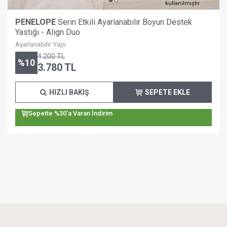
kullanılmıştır.
PENELOPE
Serin Etkili Ayarlanabilir Boyun Destek
Yastığı - Align Duo
Ayarlanabilir Yapı
4.200
TL
%
10
3.780
TL
HIZLI BAKIŞ
SEPETE EKLE
Sepette %30'a Varan İndirim