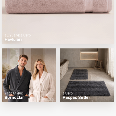
EL, YÜZ VE BANYO
Havluları
%100 PAMUK
BANYO
Bornozlar
Paspas Setleri