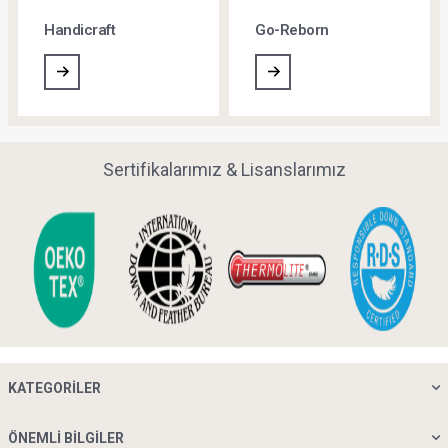
Sipariş Takip ve İade
Siparişlerim
Özel Ölçü Yatak
Kurumsal Satış
Siparişi