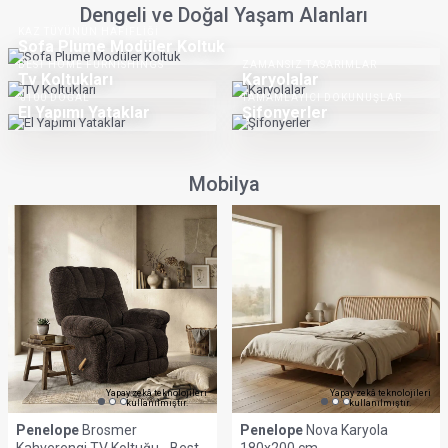
GÜVENLI KORUMA
FERAH DOKUNUŞ
Alez
Pike
DENGELI SICAKLIK
KONFORLU UYKULAR
Yorgan
Nevresim
YÜKSEK EMICILIK
Havlu
PÜRÜZSÜZ KONFOR
Çarşaf
İPEKSI YUMUŞAKLIK
ZAMANSIZ ŞIKLIK
Yastık Kılıfı
Yatak Örtüsü
SPA KONFORU
EKSTRA RAHATLIK
Bornoz
Topper