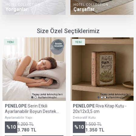
HOTEL COLLECTION
HOTEL COLLECTION
Yorganlar
Çarşaflar
Size Özel Seçtiklerimiz
YENİ
YENİ
Yapay zekâ teknolojileri
Yapay zekâ teknolojileri
kullanılmıştır.
kullanılmıştır.
PENELOPE
Serin Etkili
PENELOPE
Riva Kitap Kutu -
Ayarlanabilir Boyun Destek
20x12x3,5 cm
Yastığı - Align Duo
Ayarlanabilir Yapı
Dekoratif Kutu
4.200
TL
1.500
TL
%
10
%
10
3.780
TL
1.350
TL