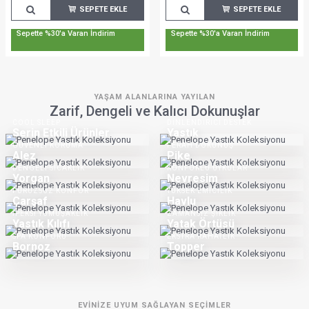
SEPETE EKLE
SEPETE EKLE
Sepette %30'a Varan İndirim
Sepette %30'a Varan İndirim
YAŞAM ALANLARINA YAYILAN
Zarif, Dengeli ve Kalıcı Dokunuşlar
COOL SLEEP
DINLENDIRICI DESTEK
Serin Etkili Ürünler
Yastık