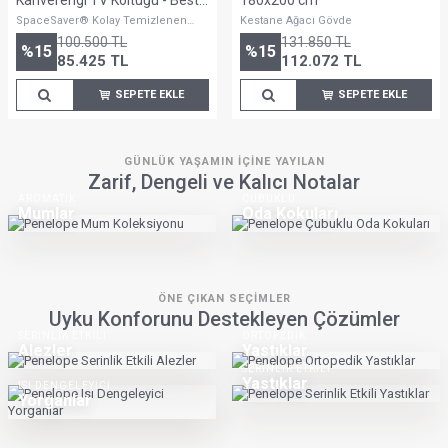
EVINIZE UYUM SAĞLAYAN SEÇIMLER
Dengeli ve Doğal Yaşam Alanları
KAZ TÜYÜNÜN HAFİFLİĞİ
Sofa Plume Modüler Koltuk
BEST HOME FURNISHINGS
ZAMANSIZ TASARIMLAR
Tv Koltukları
Karyolalar
%100 DOĞAL
TAMAMLAYICI DOKUNUŞLAR
El Yapımı Yataklar
Şifonyerler
Mobilya
Yapay zekâ teknolojileri
Yapay zekâ teknolojileri
kullanılmıştır.
kullanılmıştır.