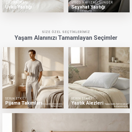
ÇİFT KATMANLI
VISCO HAFIZALI SÜNGER
Uyku Yastığı
Seyahat Yastığı
SİZE ÖZEL SEÇTİKLERİMİZ
Yaşam Alanınızı Tamamlayan Seçimler
SERİN ETKİLİ
SERİN ETKİLİ
Pijama Takımları
Yastık Alezleri