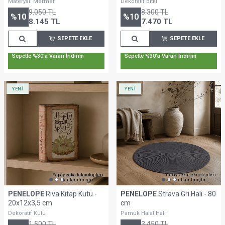
Materyal: Mermer
Dekoratif Bitki
9.050
TL
8.300
TL
%
10
%
10
8.145
TL
7.470
TL
SEPETE EKLE
SEPETE EKLE
Sepette %30'a Varan İndirim
Sepette %30'a Varan İndirim
YENİ
YENİ
Yapay zekâ teknolojileri
Yapay zekâ teknolojileri
kullanılmıştır.
kullanılmıştır.
PENELOPE
Riva Kitap Kutu -
PENELOPE
Strava Gri Halı - 80
20x12x3,5 cm
cm
Dekoratif Kutu
Pamuk Halat Halı
1.500
TL
3.450
TL