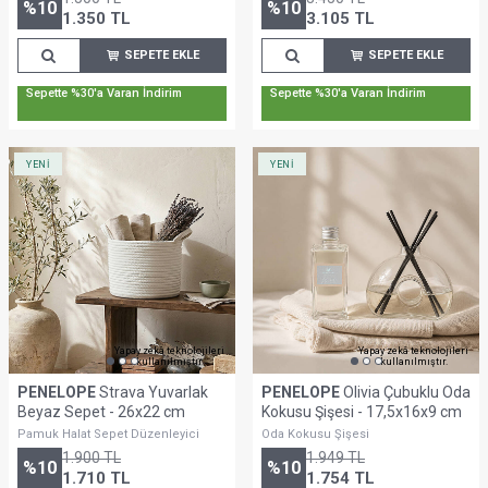
%
10
%
10
1.350
TL
3.105
TL
SEPETE EKLE
SEPETE EKLE
Sepette %30'a Varan İndirim
Sepette %30'a Varan İndirim
YENİ
YENİ
Yapay zekâ teknolojileri
Yapay zekâ teknolojileri
kullanılmıştır.
kullanılmıştır.
PENELOPE
Strava Yuvarlak
PENELOPE
Olivia Çubuklu Oda
Beyaz Sepet - 26x22 cm
Kokusu Şişesi - 17,5x16x9 cm
Pamuk Halat Sepet Düzenleyici
Oda Kokusu Şişesi
1.900
TL
1.949
TL
%
10
%
10
1.710
TL
1.754
TL