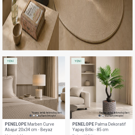
YENİ
YENİ
Yapay zekâ teknolojileri
Yapay zekâ teknolojileri
kullanılmıştır.
kullanılmıştır.
PENELOPE
Marben Curve
PENELOPE
Palma Dekoratif
Abajur 20x34 cm - Beyaz
Yapay Bitki - 85 cm