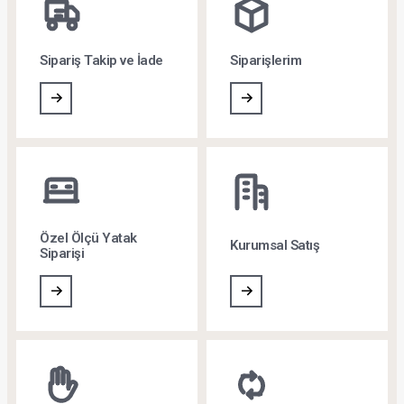
Yastık Dolgu Malzemesi Türleri Nelerdir?
28.07.2026
Yastık dolgu malzemesi türlerini keşfedin. Visko, elyaf, kaz tüyü,
bambu, pamuk ve daha fazlasının özelliklerini karşılaştırarak size
en uygun yastığı seçin.
Devamını Oku
Hizmetler