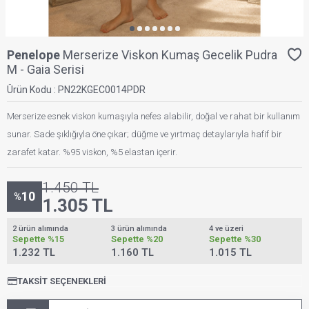
Penelope
Merserize Viskon Kumaş Gecelik Pudra
M - Gaia Serisi
Ürün Kodu :
PN22KGEC0014PDR
Merserize esnek viskon kumaşıyla nefes alabilir, doğal ve rahat bir kullanım
sunar. Sade şıklığıyla öne çıkar; düğme ve yırtmaç detaylarıyla hafif bir
zarafet katar. %95 viskon, %5 elastan içerir.
1.450
TL
10
%
1.305
TL
2 ürün alımında
3 ürün alımında
4 ve üzeri
Sepette
%15
Sepette
%20
Sepette
%30
1.232 TL
1.160 TL
1.015 TL
TAKSIT SEÇENEKLERI