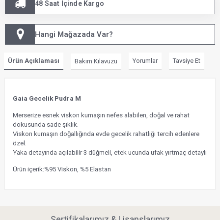
48 Saat İçinde Kargo
Hangi Mağazada Var?
Ürün Açıklaması
Yorumlar
Tavsiye Et
Bakım Kılavuzu
Gaia Gecelik Pudra M
Merserize esnek viskon kumaşın nefes alabilen, doğal ve rahat
dokusunda sade şıklık.
Viskon kumaşın doğallığında evde gecelik rahatlığı tercih edenlere
özel.
Yaka detayında açılabilir 3 düğmeli, etek ucunda ufak yırtmaç detaylı
Ürün içerik:%95 Viskon, %5 Elastan
Sertifikalarımız & Lisanslarımız