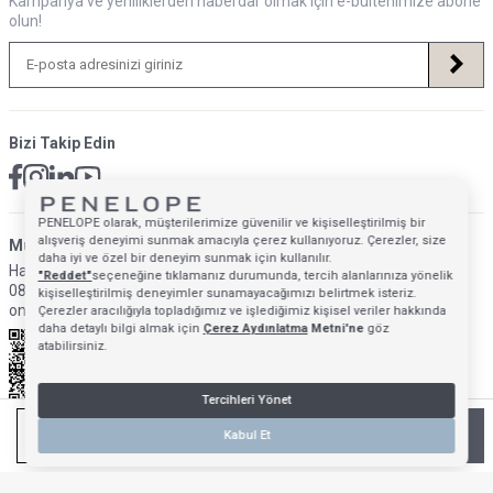
Kampanya ve yeniliklerden haberdar olmak için e-bültenimize abone
olun!
Bizi Takip Edin
PENELOPE olarak, müşterilerimize güvenilir ve kişiselleştirilmiş bir
alışveriş deneyimi sunmak amacıyla çerez kullanıyoruz. Çerezler, size
Müsteri Hizmetleri İletişim Adresi
daha iyi ve özel bir deneyim sunmak için kullanılır.
Hafta İçi: 09:00 - 18:00
"Reddet"
seçeneğine tıklamanız durumunda, tercih alanlarınıza yönelik
0850 640 1993
kişiselleştirilmiş deneyimler sunamayacağımızı belirtmek isteriz.
onlinedestek@penelopebedroom.com
Çerezler aracılığıyla topladığımız ve işlediğimiz kişisel veriler hakkında
daha detaylı bilgi almak için
Çerez Aydınlatma
Metni'ne
göz
atabilirsiniz.
Tercihleri Yönet
TÜKENDI - GELINCE HABER VER
Kabul Et
Anasayfa
Mağazalarımız
Favorilerim
Giriş Yap
Sepetim
T
-Soft
E-Ticaret
Sistemleriyle Hazırlanmıştır.