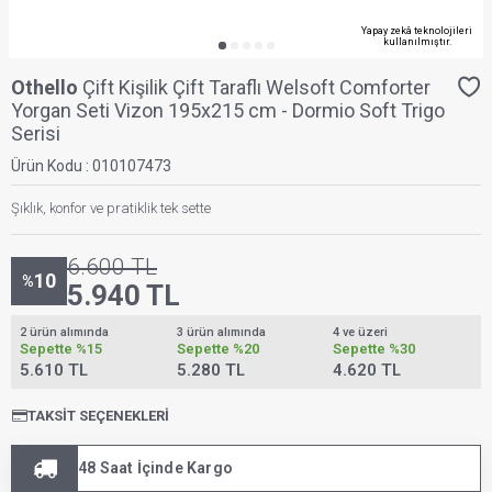
Yapay zekâ teknolojileri
kullanılmıştır.
Othello
Çift Kişilik Çift Taraflı Welsoft Comforter
Yorgan Seti Vizon 195x215 cm - Dormio Soft Trigo
Serisi
Ürün Kodu :
010107473
Şıklık, konfor ve pratiklik tek sette
6.600
TL
10
%
5.940
TL
2 ürün alımında
3 ürün alımında
4 ve üzeri
Sepette
%15
Sepette
%20
Sepette
%30
5.610 TL
5.280 TL
4.620 TL
TAKSIT SEÇENEKLERI
48 Saat İçinde Kargo