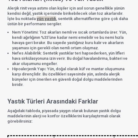
Alerjik rinit veya astımı olan kişiler için asıl sorun genellikle yünün
kendisi değil, yastık içerisinde birikebilecek olan toz akarlarıdır.
İşte bu noktada
yün yastık
, sentetik alternatiflerine göre çok daha
üstün bir performans sergiler.
Nem Yönetimi: Toz akarları nemli ve sıcak ortamlarda ürer. Yün,
kendi ağırlığının %33'üne kadar nemi emebilir ve bu nemi hızla
havaya geri bırakır. Bu sayede yastığınız kuru kalır ve akarların
yaşaması için gerekli olan nemli ortam oluşmaz.
Nefes Alabilirlik: Sentetik yastıklar teri hapsederken, yün lifleri
hava sirkülasyonuna izin verir. Bu doğal havalandırma, bakteri ve
akar oluşumunu engeller.
Hipoalerjenik Yapı: Yün, doğal olarak küf ve mantar oluşumuna
karşı dirençlidir. Bu özellikleri sayesinde yün, aslında alerjik
bünyeler için önerilen en güvenli doğal dolgu maddelerinden
biridir.
Yastık Türleri Arasındaki Farklar
Aşağıdaki tabloda, piyasada yaygın olarak bulunan yastık dolgu
maddelerinin alerji ve konfor özelliklerini karşılaştırmalı olarak
görebilirsiniz: