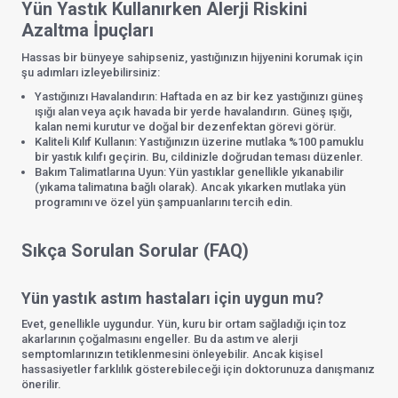
Yün Yastık Kullanırken Alerji Riskini
Azaltma İpuçları
Hassas bir bünyeye sahipseniz, yastığınızın hijyenini korumak için
şu adımları izleyebilirsiniz:
Yastığınızı Havalandırın: Haftada en az bir kez yastığınızı güneş
ışığı alan veya açık havada bir yerde havalandırın. Güneş ışığı,
kalan nemi kurutur ve doğal bir dezenfektan görevi görür.
Kaliteli Kılıf Kullanın: Yastığınızın üzerine mutlaka %100 pamuklu
bir yastık kılıfı geçirin. Bu, cildinizle doğrudan teması düzenler.
Bakım Talimatlarına Uyun: Yün yastıklar genellikle yıkanabilir
(yıkama talimatına bağlı olarak). Ancak yıkarken mutlaka yün
programını ve özel yün şampuanlarını tercih edin.
Sıkça Sorulan Sorular (FAQ)
Yün yastık astım hastaları için uygun mu?
Evet, genellikle uygundur. Yün, kuru bir ortam sağladığı için toz
akarlarının çoğalmasını engeller. Bu da astım ve alerji
semptomlarınızın tetiklenmesini önleyebilir. Ancak kişisel
hassasiyetler farklılık gösterebileceği için doktorunuza danışmanız
önerilir.