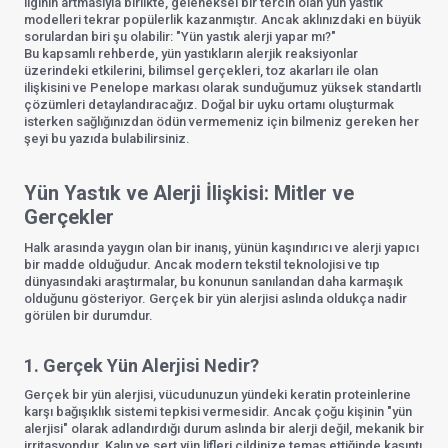
ilginin artmasıyla birlikte, geleneksel bir tercih olan yün yastık
modelleri tekrar popülerlik kazanmıştır. Ancak aklınızdaki en büyük
sorulardan biri şu olabilir: "Yün yastık alerji yapar mı?"
Bu kapsamlı rehberde, yün yastıkların alerjik reaksiyonlar
üzerindeki etkilerini, bilimsel gerçekleri, toz akarları ile olan
ilişkisini ve Penelope markası olarak sunduğumuz yüksek standartlı
çözümleri detaylandıracağız. Doğal bir uyku ortamı oluşturmak
isterken sağlığınızdan ödün vermemeniz için bilmeniz gereken her
şeyi bu yazıda bulabilirsiniz.
Yün Yastık ve Alerji İlişkisi: Mitler ve
Gerçekler
Halk arasında yaygın olan bir inanış, yünün kaşındırıcı ve alerji yapıcı
bir madde olduğudur. Ancak modern tekstil teknolojisi ve tıp
dünyasındaki araştırmalar, bu konunun sanılandan daha karmaşık
olduğunu gösteriyor. Gerçek bir yün alerjisi aslında oldukça nadir
görülen bir durumdur.
1. Gerçek Yün Alerjisi Nedir?
Gerçek bir yün alerjisi, vücudunuzun yündeki keratin proteinlerine
karşı bağışıklık sistemi tepkisi vermesidir. Ancak çoğu kişinin "yün
alerjisi" olarak adlandırdığı durum aslında bir alerji değil, mekanik bir
irritasyondur. Kalın ve sert yün lifleri cildinize temas ettiğinde kaşıntı