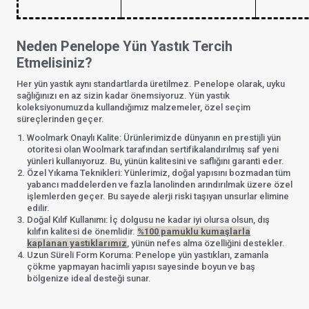
Neden Penelope Yün Yastık Tercih
Etmelisiniz?
Her yün yastık aynı standartlarda üretilmez. Penelope olarak, uyku
sağlığınızı en az sizin kadar önemsiyoruz. Yün yastık
koleksiyonumuzda kullandığımız malzemeler, özel seçim
süreçlerinden geçer.
Woolmark Onaylı Kalite: Ürünlerimizde dünyanın en prestijli yün
otoritesi olan Woolmark tarafından sertifikalandırılmış saf yeni
yünleri kullanıyoruz. Bu, yünün kalitesini ve saflığını garanti eder.
Özel Yıkama Teknikleri: Yünlerimiz, doğal yapısını bozmadan tüm
yabancı maddelerden ve fazla lanolinden arındırılmak üzere özel
işlemlerden geçer. Bu sayede alerji riski taşıyan unsurlar elimine
edilir.
Doğal Kılıf Kullanımı: İç dolgusu ne kadar iyi olursa olsun, dış
kılıfın kalitesi de önemlidir.
%100 pamuklu kumaşlarla
kaplanan yastıklarımız
, yünün nefes alma özelliğini destekler.
Uzun Süreli Form Koruma: Penelope yün yastıkları, zamanla
çökme yapmayan hacimli yapısı sayesinde boyun ve baş
bölgenize ideal desteği sunar.