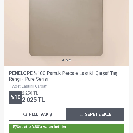
PENELOPE
%100 Pamuk Percale Lastikli Çarşaf Taş
Rengi - Pure Serisi
1 Adet Lastikli Çarşaf
2.250
TL
%
10
2.025
TL
HIZLI BAKIŞ
SEPETE EKLE
Sepette %30'a Varan İndirim