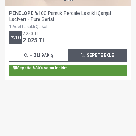
PENELOPE
%100 Pamuk Percale Lastikli Çarşaf
Lacivert - Pure Serisi
1 Adet Lastikli Çarşaf
2.250
TL
%
10
2.025
TL
HIZLI BAKIŞ
SEPETE EKLE
Sepette %30'a Varan İndirim