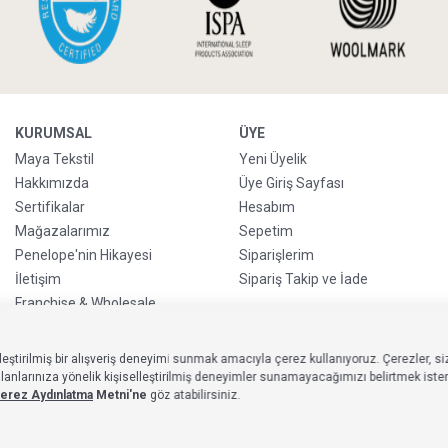
KURUMSAL
ÜYE
Maya Tekstil
Yeni Üyelik
Hakkımızda
Üye Giriş Sayfası
Sertifikalar
Hesabım
Mağazalarımız
Sepetim
Penelope'nin Hikayesi
Siparişlerim
İletişim
Sipariş Takip ve İade
Franchise & Wholesale
Go-Reborn
Handicraft
eştirilmiş bir alışveriş deneyimi sunmak amacıyla çerez kullanıyoruz. Çerezler, siz
Kurumsal Satış
larınıza yönelik kişiselleştirilmiş deneyimler sunamayacağımızı belirtmek isteriz
erez Aydınlatma
Metni'ne
göz atabilirsiniz.