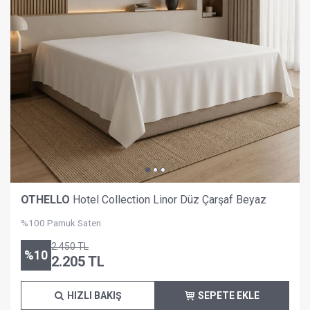
OTHELLO
Hotel Collection Linor Düz Çarşaf Beyaz
%100 Pamuk Saten
2.450
TL
%
10
2.205
TL
HIZLI BAKIŞ
SEPETE EKLE