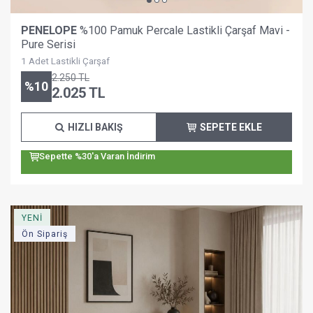
PENELOPE
%100 Pamuk Percale Lastikli Çarşaf Mavi -
Pure Serisi
1 Adet Lastikli Çarşaf
2.250
TL
%
10
2.025
TL
HIZLI BAKIŞ
SEPETE EKLE
Sepette %30'a Varan İndirim
YENİ
Ön Sipariş