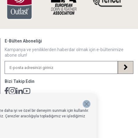
E-Bülten Aboneliği
Kampanya ve yeniliklerden haberdar olmak için e-bültenimize
abone olun!
Bizi Takip Edin
Müsteri Hizmetleri İletişim Adresi
Hafta İçi: 09:00 - 18:00
e daha iyi ve özel bir deneyim sunmak için kullanılır.
0850 640 1993
. Çerezler aracılığıyla topladığımız ve işlediğimiz
onlinedestek@penelopebedroom.com