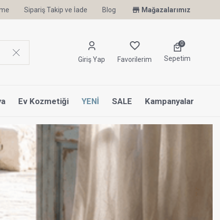
irme
Sipariş Takip ve İade
Blog
Mağazalarımız
0
Sepetim
Giriş Yap
Favorilerim
ya
Ev Kozmetiği
YENİ
SALE
Kampanyalar