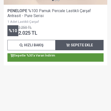
PENELOPE
%100 Pamuk Percale Lastikli Çarşaf
Antrasit - Pure Serisi
1 Adet Lastikli Çarşaf
2.250
TL
%
10
2.025
TL
HIZLI BAKIŞ
SEPETE EKLE
Sepette %30'a Varan İndirim