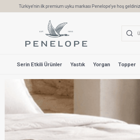
6 Ay'a Varan Taksit Ayrıcalığı
Serin Etkili Ürünler
Yastık
Yorgan
Topper