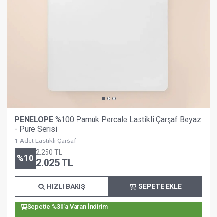
PENELOPE
%100 Pamuk Percale Lastikli Çarşaf Beyaz
- Pure Serisi
1 Adet Lastikli Çarşaf
2.250
TL
%
10
2.025
TL
HIZLI BAKIŞ
SEPETE EKLE
Sepette %30'a Varan İndirim