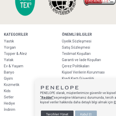
KATEGORILER
ÖNEMLI BILGILER
Yastık
Üyelik Sözleşmesi
Yorgan
Satış Sözleşmesi
Topper & Alez
Teslimat Koşulları
Yatak
Garanti ve İade Koşulları
Ev & Yaşam
Çerez Politikaları
Banyo
Kişisel Verilerin Korunması
Giyim
Kredi Kartı Güvenliği
Kozmetik
Sürdürülebilirlik Politikası
Kids
Kredi Kartı Taksit
PENELOPE olarak, müşterilerimize güvenilir ve kişisell
Bilgilendirmesi
Setler
"Reddet"
seçeneğine tıklamanız durumunda, tercih alan
Ön Sipariş Bilgilendirmesi
kişisel veriler hakkında daha detaylı bilgi almak için
Ç
Hediye
Sıkça Sorulan Sorular
İndirim
Tercihleri Yönet
Kabul Et