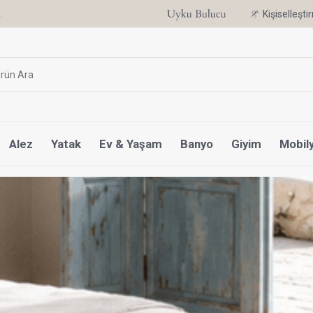
Uyku Uzmanı Othello Şimdi Penelope'de
Kişiselleşt
Alez
Yatak
Ev & Yaşam
Banyo
Giyim
Mobil