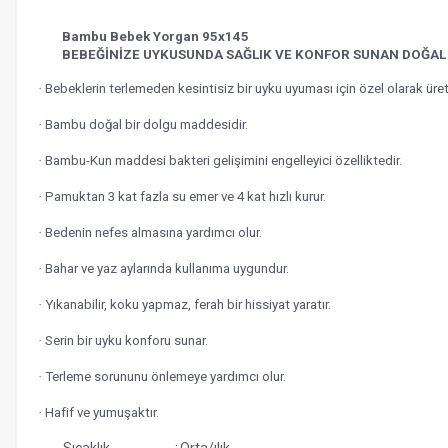
Bambu Bebek Yorgan 95x145
BEBEĞİNİZE UYKUSUNDA SAĞLIK VE KONFOR SUNAN DOĞAL
·
Bebeklerin terlemeden kesintisiz bir uyku uyuması için özel olarak üreti
·
Bambu doğal bir dolgu maddesidir.
·
Bambu-Kun maddesi bakteri gelişimini engelleyici özelliktedir.
·
Pamuktan 3 kat fazla su emer ve 4 kat hızlı kurur.
·
Bedenin nefes almasına yardımcı olur.
·
Bahar ve yaz aylarında kullanıma uygundur.
·
Yıkanabilir, koku yapmaz, ferah bir hissiyat yaratır.
·
Serin bir uyku konforu sunar.
·
Terleme sorununu önlemeye yardımcı olur.
·
Hafif ve yumuşaktır.
Sıcaklık
:
Orta/ılık.