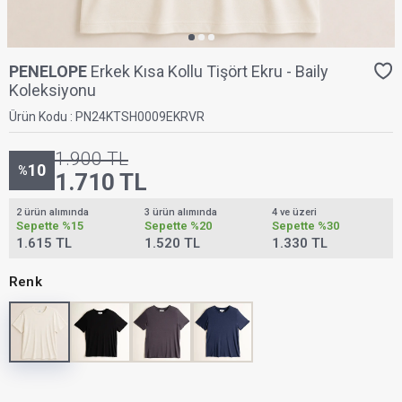
PENELOPE
Erkek Kısa Kollu Tişört Ekru - Baily
Koleksiyonu
Ürün Kodu :
PN24KTSH0009EKRVR
1.900
TL
10
%
1.710
TL
2 ürün alımında
3 ürün alımında
4 ve üzeri
Sepette
%15
Sepette
%20
Sepette
%30
1.615 TL
1.520 TL
1.330 TL
Renk