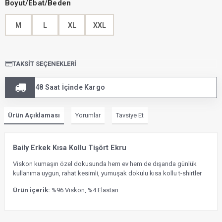
Boyut/Ebat/Beden
M
L
XL
XXL
TAKSIT SEÇENEKLERI
48 Saat İçinde Kargo
Ürün Açıklaması
Yorumlar
Tavsiye Et
Baily Erkek Kısa Kollu Tişört Ekru
Viskon kumaşın özel dokusunda hem ev hem de dışarıda günlük
kullanıma uygun, rahat kesimli, yumuşak dokulu kısa kollu t-shirtler
Ürün içerik:
%96 Viskon, %4 Elastan