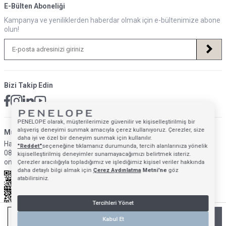
E-Bülten Aboneliği
Kampanya ve yeniliklerden haberdar olmak için e-bültenimize abone
olun!
Bizi Takip Edin
PENELOPE olarak, müşterilerimize güvenilir ve kişiselleştirilmiş bir
alışveriş deneyimi sunmak amacıyla çerez kullanıyoruz. Çerezler, size
Müsteri Hizmetleri İletişim Adresi
daha iyi ve özel bir deneyim sunmak için kullanılır.
Hafta İçi: 09:00 - 18:00
"Reddet"
seçeneğine tıklamanız durumunda, tercih alanlarınıza yönelik
0850 640 1993
kişiselleştirilmiş deneyimler sunamayacağımızı belirtmek isteriz.
onlinedestek@penelopebedroom.com
Çerezler aracılığıyla topladığımız ve işlediğimiz kişisel veriler hakkında
daha detaylı bilgi almak için
Çerez Aydınlatma
Metni'ne
göz
atabilirsiniz.
Tercihleri Yönet
SEPETE EKLE
Kabul Et