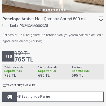
Penelope
Amber Noir Çamaşır Spreyi 500 ml
Ürün Kodu :
PN24CAM0002GRI
Üst notalar: Lale, bergamotOrta notalar: Vanilya, yaseminAlt notalar: Sedir
ağacı, misk, amber (kehribar)
850
TL
10
%
765
TL
2 ürün alımında
3 ürün alımında
4 ve üzeri
Sepette
%15
Sepette
%20
Sepette
%30
722 TL
680 TL
595 TL
TAKSIT SEÇENEKLERI
48 Saat İçinde Kargo