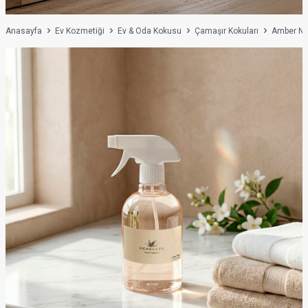
Anasayfa
Ev Kozmetiği
Ev & Oda Kokusu
Çamaşır Kokuları
Amber Noi