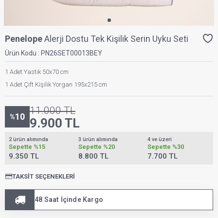
Penelope
Alerji Dostu Tek Kişilik Serin Uyku Seti
Ürün Kodu :
PN26SET00013BEY
1 Adet Yastık 50x70 cm
1 Adet Çift Kişilik Yorgan 195x215 cm
11.000
TL
10
%
9.900
TL
2 ürün alımında
3 ürün alımında
4 ve üzeri
Sepette
%15
Sepette
%20
Sepette
%30
9.350 TL
8.800 TL
7.700 TL
TAKSIT SEÇENEKLERI
48 Saat İçinde Kargo