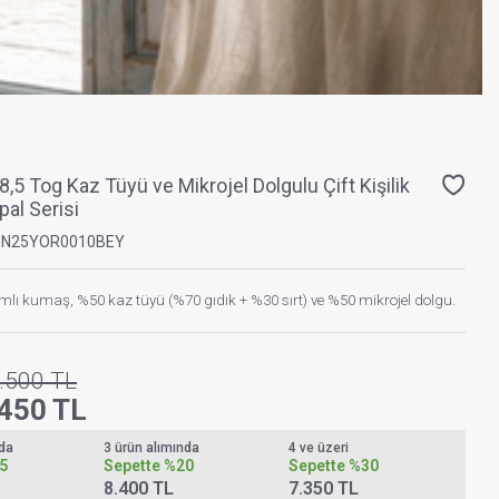
8,5 Tog Kaz Tüyü ve Mikrojel Dolgulu Çift Kişilik
pal Serisi
PN25YOR0010BEY
lı kumaş, %50 kaz tüyü (%70 gıdık + %30 sırt) ve %50 mikrojel dolgu.
.500
TL
.450
TL
nda
3 ürün alımında
4 ve üzeri
5
Sepette
%20
Sepette
%30
8.400 TL
7.350 TL