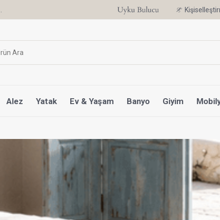
.
6 Ay'a Varan Taksit Ayrıcalığı
Kişiselleşt
Alez
Yatak
Ev & Yaşam
Banyo
Giyim
Mobil