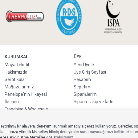
KURUMSAL
ÜYE
Maya Tekstil
Yeni Üyelik
Hakkımızda
Üye Giriş Sayfası
Sertifikalar
Hesabım
Mağazalarımız
Sepetim
Penelope'nin Hikayesi
Siparişlerim
İletişim
Sipariş Takip ve İade
Franchise & Wholesale
Go-Reborn
Handicraft
eştirilmiş bir alışveriş deneyimi sunmak amacıyla çerez kullanıyoruz. Çerezler, siz
Kurumsal Satış
larınıza yönelik kişiselleştirilmiş deneyimler sunamayacağımızı belirtmek isteriz
erez Aydınlatma
Metni'ne
göz atabilirsiniz.