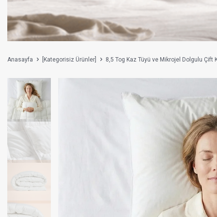
Anasayfa
[Kategorisiz Ürünler]
8,5 Tog Kaz Tüyü ve Mikrojel Dolgulu Çift K