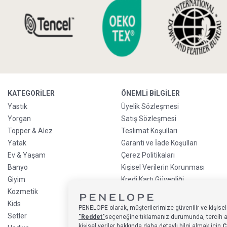
KATEGORILER
ÖNEMLI BILGILER
Yastık
Üyelik Sözleşmesi
Yorgan
Satış Sözleşmesi
Topper & Alez
Teslimat Koşulları
Yatak
Garanti ve İade Koşulları
Ev & Yaşam
Çerez Politikaları
Banyo
Kişisel Verilerin Korunması
Giyim
Kredi Kartı Güvenliği
Kozmetik
Sürdürülebilirlik Politikası
Kids
Kredi Kartı Taksit
PENELOPE olarak, müşterilerimize güvenilir ve kişisell
Bilgilendirmesi
Setler
"Reddet"
seçeneğine tıklamanız durumunda, tercih alan
Ön Sipariş Bilgilendirmesi
kişisel veriler hakkında daha detaylı bilgi almak için
Ç