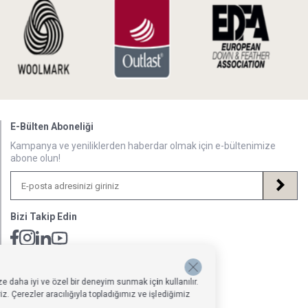
E-Bülten Aboneliği
Kampanya ve yeniliklerden haberdar olmak için e-bültenimize
abone olun!
Bizi Takip Edin
Müsteri Hizmetleri İletişim Adresi
Hafta İçi: 09:00 - 18:00
e daha iyi ve özel bir deneyim sunmak için kullanılır.
0850 640 1993
. Çerezler aracılığıyla topladığımız ve işlediğimiz
onlinedestek@penelopebedroom.com