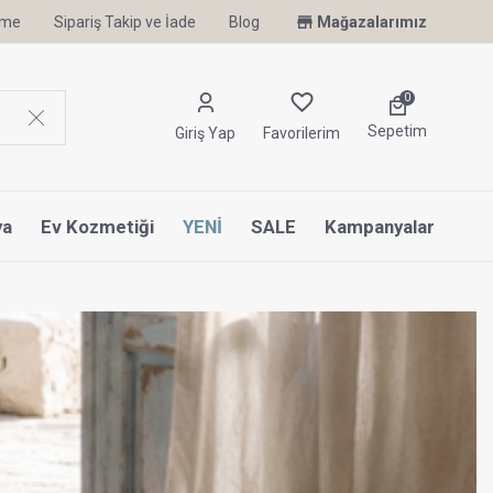
irme
Sipariş Takip ve İade
Uyku Uzmanı Othello Şimdi Penelope'de
Blog
Mağazalarımız
0
Sepetim
Giriş Yap
Favorilerim
ya
Ev Kozmetiği
YENİ
SALE
Kampanyalar