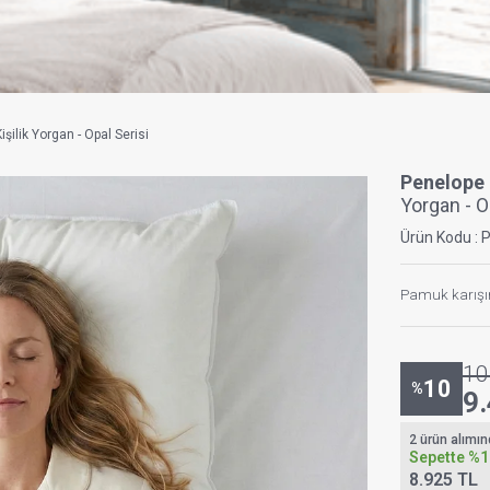
işilik Yorgan - Opal Serisi
Penelope
Yorgan - O
Ürün Kodu :
Pamuk karışım
10
10
%
9
2 ürün alımı
Sepette
%1
8.925 TL