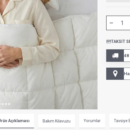
TAKSIT S
48
Ha
rün Açıklaması
Yorumlar
Tavsiye 
Bakım Kılavuzu