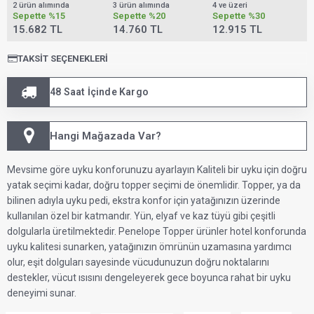
2 ürün alımında
3 ürün alımında
4 ve üzeri
Sepette
%15
Sepette
%20
Sepette
%30
15.682 TL
14.760 TL
12.915 TL
TAKSIT SEÇENEKLERI
48 Saat İçinde Kargo
Hangi Mağazada Var?
Mevsime göre uyku konforunuzu ayarlayın Kaliteli bir uyku için doğru
yatak seçimi kadar, doğru topper seçimi de önemlidir. Topper, ya da
bilinen adıyla uyku pedi, ekstra konfor için yatağınızın üzerinde
kullanılan özel bir katmandır. Yün, elyaf ve kaz tüyü gibi çeşitli
dolgularla üretilmektedir. Penelope Topper ürünler hotel konforunda
uyku kalitesi sunarken, yatağınızın ömrünün uzamasına yardımcı
olur, eşit dolguları sayesinde vücudunuzun doğru noktalarını
destekler, vücut ısısını dengeleyerek gece boyunca rahat bir uyku
deneyimi sunar.