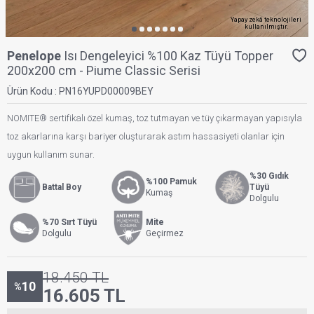
Yapay zekâ teknolojileri
kullanılmıştır.
Penelope
Isı Dengeleyici %100 Kaz Tüyü Topper
200x200 cm - Piume Classic Serisi
Ürün Kodu :
PN16YUPD00009BEY
NOMITE® sertifikalı özel kumaş, toz tutmayan ve tüy çıkarmayan yapısıyla
toz akarlarına karşı bariyer oluşturarak astım hassasiyeti olanlar için
uygun kullanım sunar.
%30 Gıdık
%100 Pamuk
Battal Boy
Tüyü
Kumaş
Dolgulu
%70 Sırt Tüyü
Mite
Dolgulu
Geçirmez
18.450
TL
10
%
16.605
TL