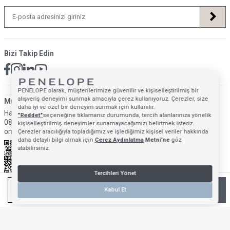
Bizi Takip Edin
PENELOPE olarak, müşterilerimize güvenilir ve kişiselleştirilmiş bir
alışveriş deneyimi sunmak amacıyla çerez kullanıyoruz. Çerezler, size
Müsteri Hizmetleri İletişim Adresi
daha iyi ve özel bir deneyim sunmak için kullanılır.
Hafta İçi: 09:00 - 18:00
"Reddet"
seçeneğine tıklamanız durumunda, tercih alanlarınıza yönelik
0850 640 1993
kişiselleştirilmiş deneyimler sunamayacağımızı belirtmek isteriz.
onlinedestek@penelopebedroom.com
Çerezler aracılığıyla topladığımız ve işlediğimiz kişisel veriler hakkında
daha detaylı bilgi almak için
Çerez Aydınlatma
Metni'ne
göz
atabilirsiniz.
Tercihleri Yönet
SEPETE EKLE
Kabul Et
Anasayfa
Mağazalarımız
Favorilerim
Giriş Yap
Sepetim
T
-Soft
E-Ticaret
Sistemleriyle Hazırlanmıştır.