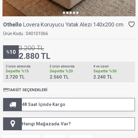
Othello
Lovera Koruyucu Yatak Alezi 140x200 cm
Ürün Kodu :
040101066
3.200
TL
10
%
2.880
TL
2 ürün alımında
3 ürün alımında
4 ve üzeri
Sepette
%15
Sepette
%20
Sepette
%30
2.720 TL
2.560 TL
2.240 TL
TAKSIT SEÇENEKLERI
48 Saat İçinde Kargo
Hangi Mağazada Var?