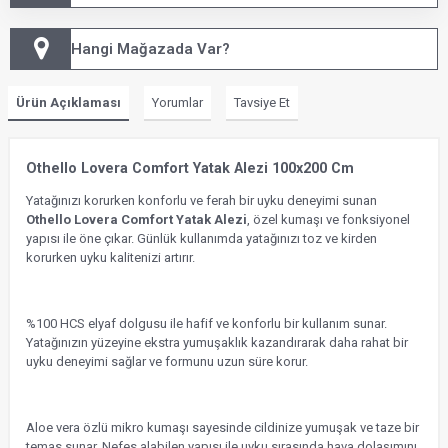
Hangi Mağazada Var?
Ürün Açıklaması
Yorumlar
Tavsiye Et
Othello Lovera Comfort Yatak Alezi 100x200 Cm
Yatağınızı korurken konforlu ve ferah bir uyku deneyimi sunan
Othello Lovera Comfort Yatak Alezi
, özel kumaşı ve fonksiyonel
yapısı ile öne çıkar. Günlük kullanımda yatağınızı toz ve kirden
korurken uyku kalitenizi artırır.
%100 HCS elyaf dolgusu ile hafif ve konforlu bir kullanım sunar.
Yatağınızın yüzeyine ekstra yumuşaklık kazandırarak daha rahat bir
uyku deneyimi sağlar ve formunu uzun süre korur.
Aloe vera özlü mikro kumaşı sayesinde cildinize yumuşak ve taze bir
temas sunar. Nefes alabilen yapısı ile uyku sırasında hava dolaşımını