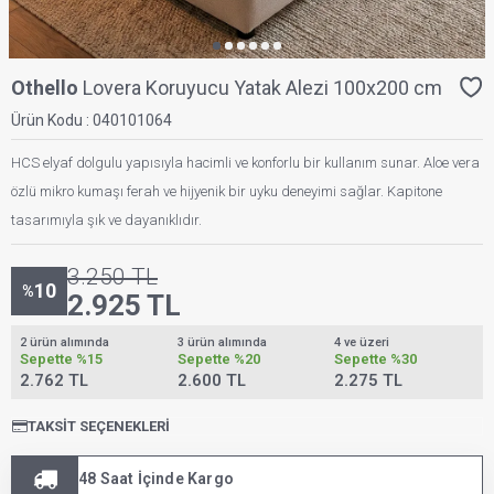
Othello
Lovera Koruyucu Yatak Alezi 100x200 cm
Ürün Kodu :
040101064
HCS elyaf dolgulu yapısıyla hacimli ve konforlu bir kullanım sunar. Aloe vera
özlü mikro kumaşı ferah ve hijyenik bir uyku deneyimi sağlar. Kapitone
tasarımıyla şık ve dayanıklıdır.
3.250
TL
10
%
2.925
TL
2 ürün alımında
3 ürün alımında
4 ve üzeri
Sepette
%15
Sepette
%20
Sepette
%30
2.762 TL
2.600 TL
2.275 TL
TAKSIT SEÇENEKLERI
48 Saat İçinde Kargo