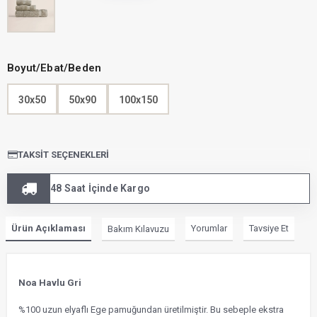
Boyut/Ebat/Beden
30x50
50x90
100x150
TAKSIT SEÇENEKLERI
48 Saat İçinde Kargo
Ürün Açıklaması
Yorumlar
Tavsiye Et
Bakım Kılavuzu
Noa Havlu Gri
%100 uzun elyaflı Ege pamuğundan üretilmiştir. Bu sebeple ekstra