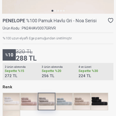
PENELOPE
%100 Pamuk Havlu Gri - Noa Serisi
Ürün Kodu :
PN24HAV0007GRIVR
%100 uzun elyaflı Ege pamuğundan üretilmiştir.
320
TL
10
%
288
TL
2 ürün alımında
3 ürün alımında
4 ve üzeri
Sepette
%15
Sepette
%20
Sepette
%30
272 TL
256 TL
224 TL
Renk