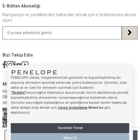
E-Bülten Aboneliği
Kampanya ve yeniliklerden haberdar olmak için e-bültenimize abone
olun!
Bizi Takip Edin
PENELOPE olarak, müşterilerimize güvenilir ve kişiselleştirilmiş bir
alışveriş deneyimi sunmak amacıyla çerez kullanıyoruz. Çerezler, size
Müsteri Hizmetleri İletişim Adresi
daha iyi ve özel bir deneyim sunmak için kullanılır.
Hafta İçi: 09:00 - 18:00
"Reddet"
seçeneğine tıklamanız durumunda, tercih alanlarınıza yönelik
0850 640 1993
kişiselleştirilmiş deneyimler sunamayacağımızı belirtmek isteriz.
onlinedestek@penelopebedroom.com
Çerezler aracılığıyla topladığımız ve işlediğimiz kişisel veriler hakkında
daha detaylı bilgi almak için
Çerez Aydınlatma
Metni'ne
göz
atabilirsiniz.
Tercihleri Yönet
TÜKENDI - GELINCE HABER VER
Kabul Et