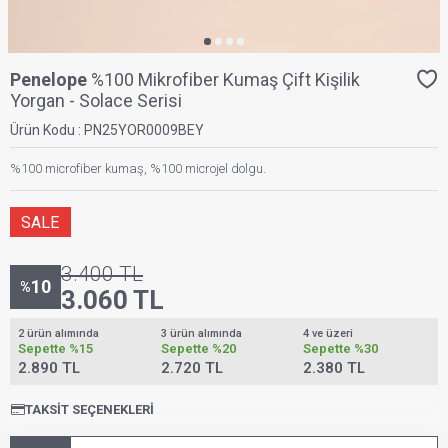
Penelope
%100 Mikrofiber Kumaş Çift Kişilik
Yorgan - Solace Serisi
Ürün Kodu :
PN25YOR0009BEY
%100 microfiber kumaş, %100 microjel dolgu.
SALE
3.400
TL
10
%
3.060
TL
2 ürün alımında
3 ürün alımında
4 ve üzeri
Sepette
%15
Sepette
%20
Sepette
%30
2.890 TL
2.720 TL
2.380 TL
TAKSIT SEÇENEKLERI