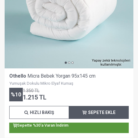
Yapay zekâ teknolojileri
kullanılmıştır.
Othello
Micra Bebek Yorgan 95x145 cm
Yumuşak Dokulu Mikro Elyaf Kumaş
1.350
TL
%
10
1.215
TL
HIZLI BAKIŞ
SEPETE EKLE
Sepette %30'a Varan İndirim