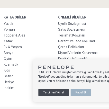
KATEGORILER
ÖNEMLI BILGILER
Yastık
Üyelik Sözleşmesi
Yorgan
Satış Sözleşmesi
Topper & Alez
Teslimat Koşulları
Yatak
Garanti ve İade Koşulları
Ev & Yaşam
Çerez Politikaları
Banyo
Kişisel Verilerin Korunması
Giyim
Kredi Kartı Güvenliği
Kozmetik
Sürdürülebilirlik Politikası
Kids
Kredi Kartı Taksit
PENELOPE olarak, müşterilerimize güvenilir ve kişisell
Bilgilendirmesi
Setler
"Reddet"
seçeneğine tıklamanız durumunda, tercih alan
Ön Sipariş Bilgilendirmesi
kişisel veriler hakkında daha detaylı bilgi almak için
Ç
Hediye
Sıkça Sorulan Sorular
İndirim
Tercihleri Yönet
Kabul Et