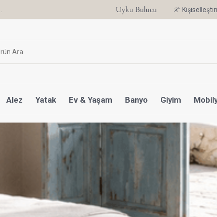
.
6 Ay'a Varan Taksit Ayrıcalığı
Kişiselleşt
Alez
Yatak
Ev & Yaşam
Banyo
Giyim
Mobil