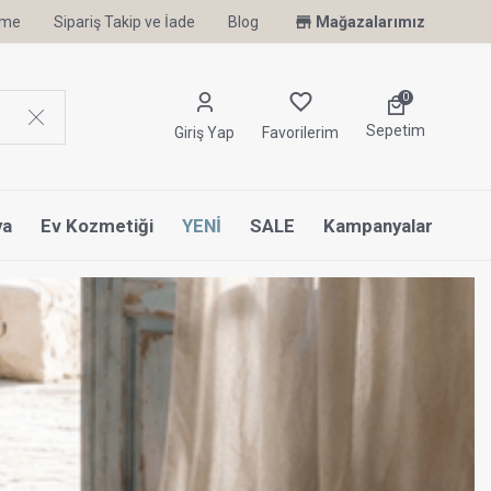
irme
Sipariş Takip ve İade
Uyku Uzmanı Othello Şimdi Penelope'de
Blog
Mağazalarımız
0
Sepetim
Giriş Yap
Favorilerim
ya
Ev Kozmetiği
YENİ
SALE
Kampanyalar