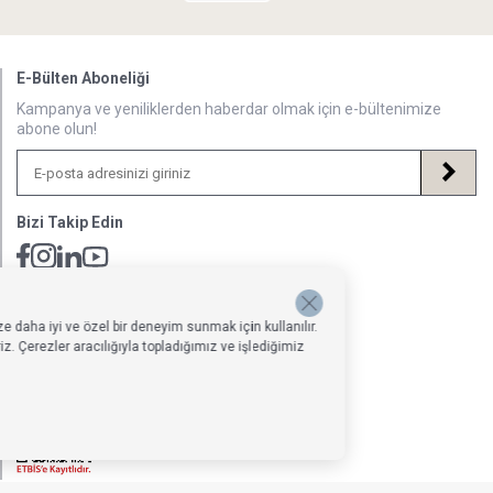
E-Bülten Aboneliği
Kampanya ve yeniliklerden haberdar olmak için e-bültenimize
abone olun!
Bizi Takip Edin
Müsteri Hizmetleri İletişim Adresi
Hafta İçi: 09:00 - 18:00
e daha iyi ve özel bir deneyim sunmak için kullanılır.
0850 640 1993
. Çerezler aracılığıyla topladığımız ve işlediğimiz
onlinedestek@penelopebedroom.com