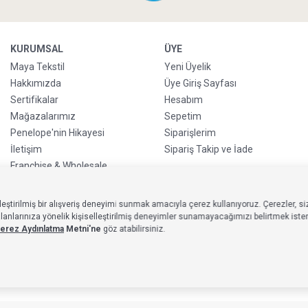
KURUMSAL
ÜYE
Maya Tekstil
Yeni Üyelik
Hakkımızda
Üye Giriş Sayfası
Sertifikalar
Hesabım
Mağazalarımız
Sepetim
Penelope'nin Hikayesi
Siparişlerim
İletişim
Sipariş Takip ve İade
Franchise & Wholesale
Go-Reborn
Handicraft
eştirilmiş bir alışveriş deneyimi sunmak amacıyla çerez kullanıyoruz. Çerezler, siz
Kurumsal Satış
larınıza yönelik kişiselleştirilmiş deneyimler sunamayacağımızı belirtmek isteriz
erez Aydınlatma
Metni'ne
göz atabilirsiniz.