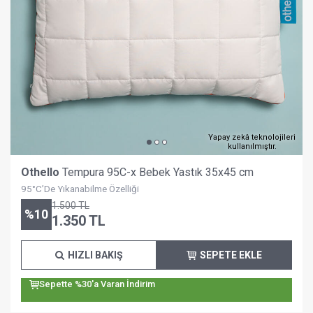
Yapay zekâ teknolojileri
kullanılmıştır.
Othello
Tempura 95C-x Bebek Yastık 35x45 cm
95°C’De Yıkanabilme Özelliği
1.500
TL
%
10
1.350
TL
HIZLI BAKIŞ
SEPETE EKLE
Sepette %30'a Varan İndirim