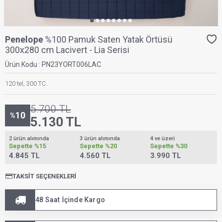
Penelope
%100 Pamuk Saten Yatak Örtüsü
300x280 cm Lacivert - Lia Serisi
Ürün Kodu :
PN23YORT006LAC
120 tel, 300 TC.
5.700
TL
10
%
5.130
TL
2 ürün alımında
3 ürün alımında
4 ve üzeri
Sepette
%15
Sepette
%20
Sepette
%30
4.845 TL
4.560 TL
3.990 TL
TAKSIT SEÇENEKLERI
48 Saat İçinde Kargo