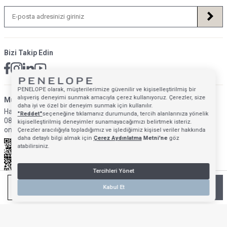
Bizi Takip Edin
PENELOPE olarak, müşterilerimize güvenilir ve kişiselleştirilmiş bir
alışveriş deneyimi sunmak amacıyla çerez kullanıyoruz. Çerezler, size
Müsteri Hizmetleri İletişim Adresi
daha iyi ve özel bir deneyim sunmak için kullanılır.
Hafta İçi: 09:00 - 18:00
"Reddet"
seçeneğine tıklamanız durumunda, tercih alanlarınıza yönelik
0850 640 1993
kişiselleştirilmiş deneyimler sunamayacağımızı belirtmek isteriz.
onlinedestek@penelopebedroom.com
Çerezler aracılığıyla topladığımız ve işlediğimiz kişisel veriler hakkında
daha detaylı bilgi almak için
Çerez Aydınlatma
Metni'ne
göz
atabilirsiniz.
Tercihleri Yönet
TÜKENDI - GELINCE HABER VER
Kabul Et
Anasayfa
Mağazalarımız
Favorilerim
Giriş Yap
Sepetim
T
-Soft
E-Ticaret
Sistemleriyle Hazırlanmıştır.