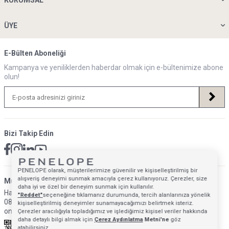
KURUMSAL
ÜYE
E-Bülten Aboneliği
Kampanya ve yeniliklerden haberdar olmak için e-bültenimize abone
olun!
Bizi Takip Edin
PENELOPE olarak, müşterilerimize güvenilir ve kişiselleştirilmiş bir
alışveriş deneyimi sunmak amacıyla çerez kullanıyoruz. Çerezler, size
Müsteri Hizmetleri İletişim Adresi
daha iyi ve özel bir deneyim sunmak için kullanılır.
Hafta İçi: 09:00 - 18:00
"Reddet"
seçeneğine tıklamanız durumunda, tercih alanlarınıza yönelik
0850 640 1993
kişiselleştirilmiş deneyimler sunamayacağımızı belirtmek isteriz.
onlinedestek@penelopebedroom.com
Çerezler aracılığıyla topladığımız ve işlediğimiz kişisel veriler hakkında
daha detaylı bilgi almak için
Çerez Aydınlatma
Metni'ne
göz
atabilirsiniz.