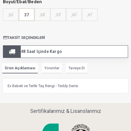
Boyut/Ebat/Beden
36
37
38
39
40
41
TAKSIT SEÇENEKLERI
48 Saat İçinde Kargo
Ürün Açıklaması
Yorumlar
Tavsiye Et
Ev Babeti ve Terlik Taş Rengi - Teddy Serisi
Sertifikalarımız & Lisanslarımız