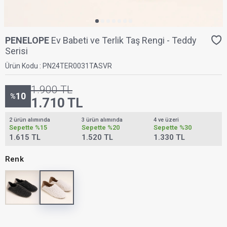
PENELOPE
Ev Babeti ve Terlik Taş Rengi - Teddy
Serisi
Ürün Kodu :
PN24TER0031TASVR
1.900
TL
10
%
1.710
TL
2 ürün alımında
3 ürün alımında
4 ve üzeri
Sepette
%15
Sepette
%20
Sepette
%30
1.615 TL
1.520 TL
1.330 TL
Renk