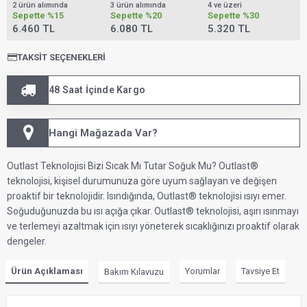
2 ürün alımında
3 ürün alımında
4 ve üzeri
Sepette
%15
Sepette
%20
Sepette
%30
6.460 TL
6.080 TL
5.320 TL
TAKSIT SEÇENEKLERI
48 Saat İçinde Kargo
Hangi Mağazada Var?
Outlast Teknolojisi Bizi Sıcak Mı Tutar Soğuk Mu? Outlast®
teknolojisi, kişisel durumunuza göre uyum sağlayan ve değişen
proaktif bir teknolojidir. Isındığında, Outlast® teknolojisi ısıyı emer.
Soğuduğunuzda bu ısı açığa çıkar. Outlast® teknolojisi, aşırı ısınmayı
ve terlemeyi azaltmak için ısıyı yöneterek sıcaklığınızı proaktif olarak
dengeler.
Ürün Açıklaması
Yorumlar
Tavsiye Et
Bakım Kılavuzu