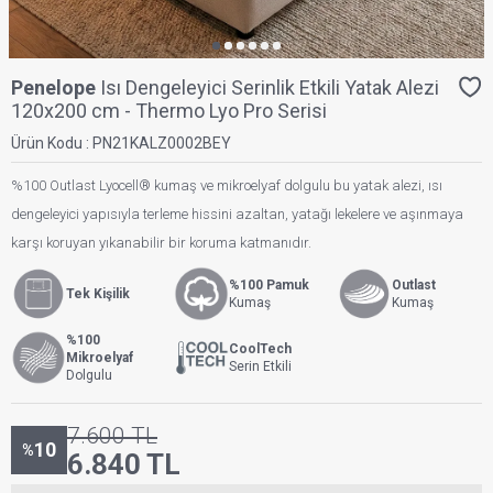
Penelope
Isı Dengeleyici Serinlik Etkili Yatak Alezi
120x200 cm - Thermo Lyo Pro Serisi
Ürün Kodu :
PN21KALZ0002BEY
%100 Outlast Lyocell® kumaş ve mikroelyaf dolgulu bu yatak alezi, ısı
dengeleyici yapısıyla terleme hissini azaltan, yatağı lekelere ve aşınmaya
karşı koruyan yıkanabilir bir koruma katmanıdır.
%100 Pamuk
Outlast
Tek Kişilik
Kumaş
Kumaş
%100
CoolTech
Mikroelyaf
Serin Etkili
Dolgulu
7.600
TL
10
%
6.840
TL