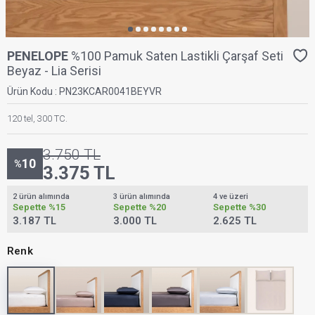
PENELOPE
%100 Pamuk Saten Lastikli Çarşaf Seti
Beyaz - Lia Serisi
Ürün Kodu :
PN23KCAR0041BEYVR
120 tel, 300 TC.
3.750
TL
10
%
3.375
TL
2 ürün alımında
3 ürün alımında
4 ve üzeri
Sepette
%15
Sepette
%20
Sepette
%30
3.187 TL
3.000 TL
2.625 TL
Renk