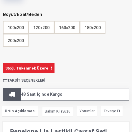
Boyut/Ebat/Beden
100x200
120x200
160x200
180x200
200x200
Stoğu Tükenmek Üzere
TAKSIT SEÇENEKLERI
48 Saat İçinde Kargo
Ürün Açıklaması
Yorumlar
Tavsiye Et
Bakım Kılavuzu
Penelope Lia Lastikli Çarşaf Seti