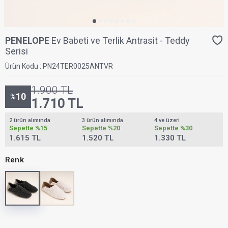
PENELOPE
Ev Babeti ve Terlik Antrasit - Teddy
Serisi
Ürün Kodu :
PN24TER0025ANTVR
1.900
TL
10
%
1.710
TL
2 ürün alımında
3 ürün alımında
4 ve üzeri
Sepette
%15
Sepette
%20
Sepette
%30
1.615 TL
1.520 TL
1.330 TL
Renk