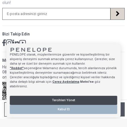
olun!
Bizi Takip Edin
PENELOPE olarak, müşterilerimize güvenilir ve kişiselleştirilmiş bir
alışveriş deneyimi sunmak amacıyla çerez kullanıyoruz. Çerezler, size
Müsteri Hizmetleri İletişim Adresi
daha iyi ve özel bir deneyim sunmak için kullanılır.
Hafta İçi: 09:00 - 18:00
"Reddet"
seçeneğine tıklamanız durumunda, tercih alanlarınıza yönelik
0850 640 1993
kişiselleştirilmiş deneyimler sunamayacağımızı belirtmek isteriz.
onlinedestek@penelopebedroom.com
Çerezler aracılığıyla topladığımız ve işlediğimiz kişisel veriler hakkında
daha detaylı bilgi almak için
Çerez Aydınlatma
Metni'ne
göz
atabilirsiniz.
Tercihleri Yönet
SEPETE EKLE
Kabul Et
Anasayfa
Mağazalarımız
Favorilerim
Giriş Yap
Sepetim
T
-Soft
E-Ticaret
Sistemleriyle Hazırlanmıştır.