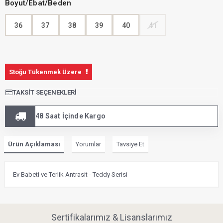
Boyut/Ebat/Beden
36
37
38
39
40
41
Stoğu Tükenmek Üzere
TAKSIT SEÇENEKLERI
48 Saat İçinde Kargo
Ürün Açıklaması
Yorumlar
Tavsiye Et
Ev Babeti ve Terlik Antrasit - Teddy Serisi
Sertifikalarımız & Lisanslarımız