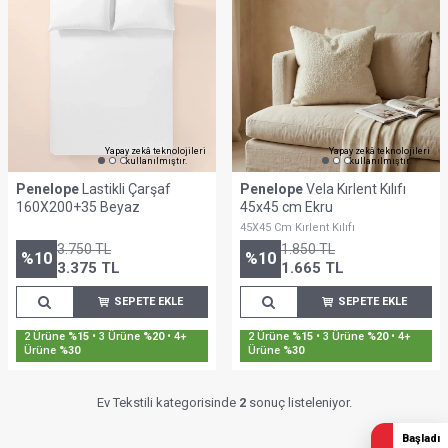
Yapay zekâ teknolojileri
Yapay zekâ teknolojileri
kullanılmıştır.
kullanılmıştır.
Penelope
Lastikli Çarşaf
Penelope
Vela Kırlent Kılıfı
160X200+35 Beyaz
45x45 cm Ekru
45X45 Cm Kırlent Kılıfı
3.750
TL
1.850
TL
%
10
%
10
3.375
TL
1.665
TL
SEPETE EKLE
SEPETE EKLE
2 Ürüne
%15
• 3 Ürüne
%20
• 4+
2 Ürüne
%15
• 3 Ürüne
%20
• 4+
Ürüne
%30
Ürüne
%30
Ev Tekstili kategorisinde
2
sonuç listeleniyor.
Başladı