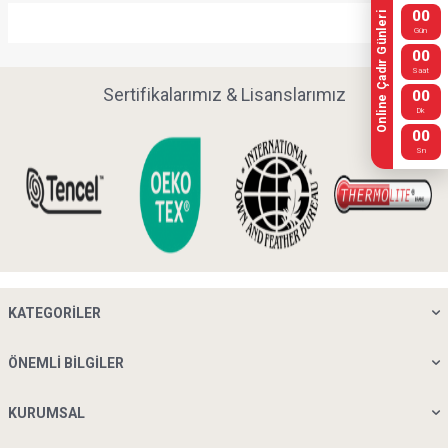
00
Online Çadır Günleri
Gün
00
Saat
Sertifikalarımız & Lisanslarımız
00
Dk
00
Sn
KATEGORILER
ÖNEMLI BILGILER
KURUMSAL