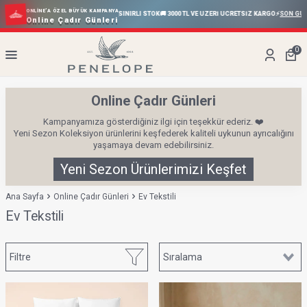
ONLINE’A ÖZEL BÜYÜK KAMPANYA
E VARAN İNDIRIM
⏰ SINIRLI SÜRE
🎁 SINIRLI STOK
🚚 3000 TL VE ÜZERİ ÜCRETSİZ KARGO
⚡
SON GÜN
⚡
Online Çadır Günleri
0
Online Çadır Günleri
Kampanyamıza gösterdiğiniz ilgi için teşekkür ederiz. ❤️
Yeni Sezon Koleksiyon ürünlerini keşfederek kaliteli uykunun ayrıcalığını
yaşamaya devam edebilirsiniz.
Yeni Sezon Ürünlerimizi Keşfet
Ana Sayfa
Online Çadır Günleri
Ev Tekstili
Ev Tekstili
Filtre