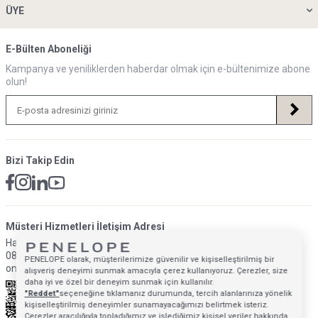
ÜYE
E-Bülten Aboneliği
Kampanya ve yeniliklerden haberdar olmak için e-bültenimize abone
olun!
Bizi Takip Edin
Müsteri Hizmetleri İletişim Adresi
Hafta İçi: 09:00 - 18:00
0850 640 1993
PENELOPE olarak, müşterilerimize güvenilir ve kişiselleştirilmiş bir
onlinedestek@penelopebedroom.com
alışveriş deneyimi sunmak amacıyla çerez kullanıyoruz. Çerezler, size
daha iyi ve özel bir deneyim sunmak için kullanılır.
"Reddet"
seçeneğine tıklamanız durumunda, tercih alanlarınıza yönelik
kişiselleştirilmiş deneyimler sunamayacağımızı belirtmek isteriz.
Çerezler aracılığıyla topladığımız ve işlediğimiz kişisel veriler hakkında