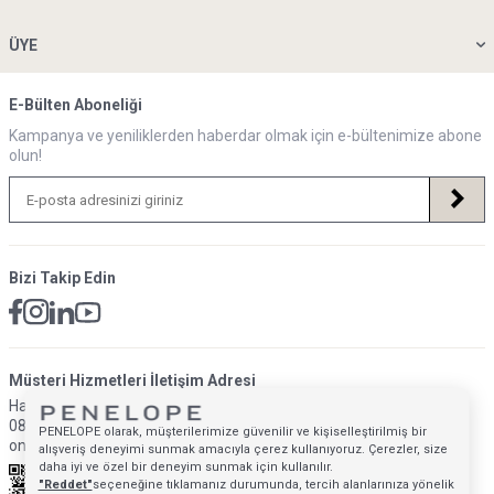
ÜYE
E-Bülten Aboneliği
Kampanya ve yeniliklerden haberdar olmak için e-bültenimize abone
olun!
Bizi Takip Edin
Müsteri Hizmetleri İletişim Adresi
Hafta İçi: 09:00 - 18:00
0850 640 1993
PENELOPE olarak, müşterilerimize güvenilir ve kişiselleştirilmiş bir
onlinedestek@penelopebedroom.com
alışveriş deneyimi sunmak amacıyla çerez kullanıyoruz. Çerezler, size
daha iyi ve özel bir deneyim sunmak için kullanılır.
"Reddet"
seçeneğine tıklamanız durumunda, tercih alanlarınıza yönelik