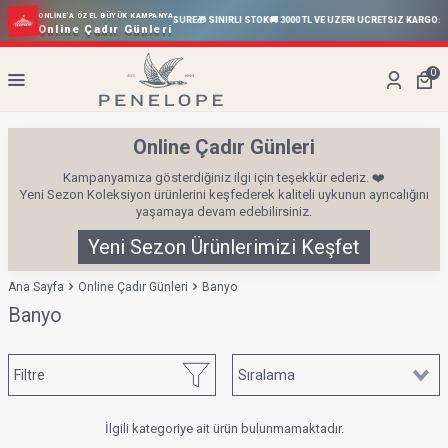
ONLINE’A ÖZEL BÜYÜK KAMPANYA
GÜN
⚡
%70’E VARAN İNDIRIM
⏰ SINIRLI SÜRE
🎁 SINIRLI STOK
🚚 3000 TL VE ÜZERİ ÜCRETSİZ KARGO
⚡
S
Online Çadır Günleri
0
Online Çadır Günleri
Kampanyamıza gösterdiğiniz ilgi için teşekkür ederiz. ❤️
Yeni Sezon Koleksiyon ürünlerini keşfederek kaliteli uykunun ayrıcalığını
yaşamaya devam edebilirsiniz.
Yeni Sezon Ürünlerimizi Keşfet
Ana Sayfa
Online Çadır Günleri
Banyo
Banyo
Filtre
İlgili kategoriye ait ürün bulunmamaktadır.