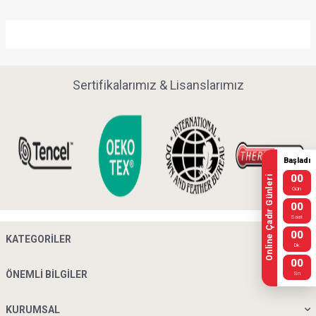
Sertifikalarımız & Lisanslarımız
Başladı
00
Online Çadır Günleri
Gün
00
Saat
00
KATEGORILER
Dk
00
ÖNEMLI BILGILER
Sn
KURUMSAL