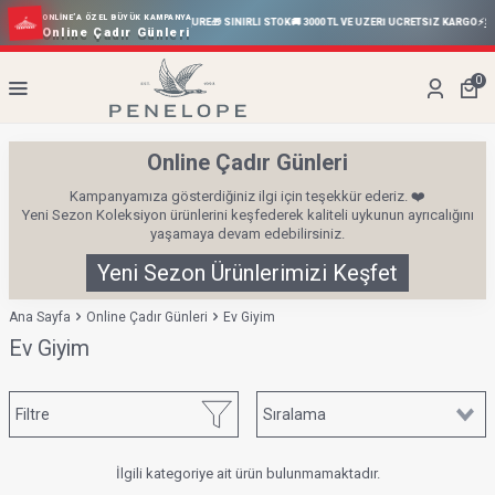
ONLINE’A ÖZEL BÜYÜK KAMPANYA
ÜN
⚡
%70’E VARAN İNDIRIM
⏰ SINIRLI SÜRE
🎁 SINIRLI STOK
🚚 3000 TL VE ÜZERİ ÜCRETSİZ KARGO
⚡
SO
Online Çadır Günleri
0
Online Çadır Günleri
Kampanyamıza gösterdiğiniz ilgi için teşekkür ederiz. ❤️
Yeni Sezon Koleksiyon ürünlerini keşfederek kaliteli uykunun ayrıcalığını
yaşamaya devam edebilirsiniz.
Yeni Sezon Ürünlerimizi Keşfet
Ana Sayfa
Online Çadır Günleri
Ev Giyim
Ev Giyim
Filtre
İlgili kategoriye ait ürün bulunmamaktadır.