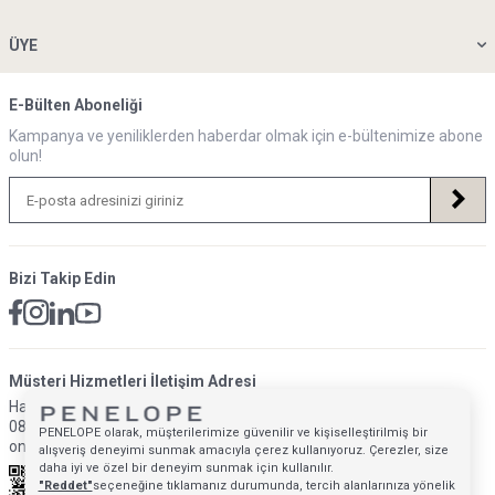
ÜYE
E-Bülten Aboneliği
Kampanya ve yeniliklerden haberdar olmak için e-bültenimize abone
olun!
Bizi Takip Edin
Müsteri Hizmetleri İletişim Adresi
Hafta İçi: 09:00 - 18:00
0850 640 1993
PENELOPE olarak, müşterilerimize güvenilir ve kişiselleştirilmiş bir
onlinedestek@penelopebedroom.com
alışveriş deneyimi sunmak amacıyla çerez kullanıyoruz. Çerezler, size
daha iyi ve özel bir deneyim sunmak için kullanılır.
"Reddet"
seçeneğine tıklamanız durumunda, tercih alanlarınıza yönelik