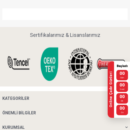
Sertifikalarımız & Lisanslarımız
Başladı
00
Online Çadır Günleri
Gün
00
Saat
00
KATEGORILER
Dk
00
ÖNEMLI BILGILER
Sn
KURUMSAL