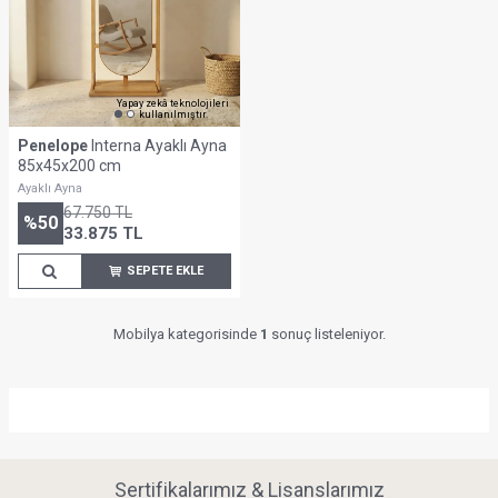
Yapay zekâ teknolojileri
kullanılmıştır.
Penelope
Interna Ayaklı Ayna
85x45x200 cm
Ayaklı Ayna
67.750
TL
%
50
33.875
TL
SEPETE EKLE
Mobilya kategorisinde
1
sonuç listeleniyor.
Sertifikalarımız & Lisanslarımız