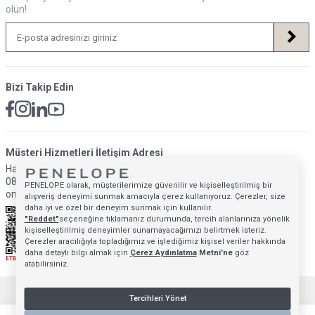
olun!
Bizi Takip Edin
Müsteri Hizmetleri İletişim Adresi
Hafta İçi: 09:00 - 18:00
0850 640 1993
PENELOPE olarak, müşterilerimize güvenilir ve kişiselleştirilmiş bir
onlinedestek@penelopebedroom.com
alışveriş deneyimi sunmak amacıyla çerez kullanıyoruz. Çerezler, size
daha iyi ve özel bir deneyim sunmak için kullanılır.
"Reddet"
seçeneğine tıklamanız durumunda, tercih alanlarınıza yönelik
kişiselleştirilmiş deneyimler sunamayacağımızı belirtmek isteriz.
Çerezler aracılığıyla topladığımız ve işlediğimiz kişisel veriler hakkında
daha detaylı bilgi almak için
Çerez Aydınlatma
Metni'ne
göz
atabilirsiniz.
T
-Soft
E-Ticaret
Sistemleriyle Hazırlanmıştır.
Tercihleri Yönet