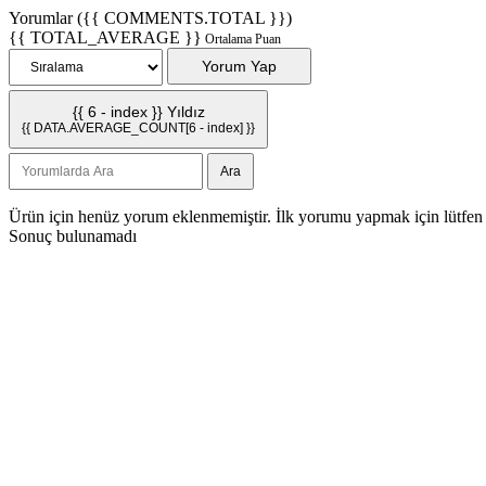
Yorumlar ({{ COMMENTS.TOTAL }})
{{ TOTAL_AVERAGE }}
Ortalama Puan
Yorum Yap
{{ 6 - index }} Yıldız
{{ DATA.AVERAGE_COUNT[6 - index] }}
Ara
Ürün için henüz yorum eklenmemiştir. İlk yorumu yapmak için
lütfen
Sonuç bulunamadı