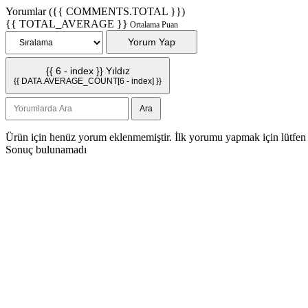
Yorumlar ({{ COMMENTS.TOTAL }})
{{ TOTAL_AVERAGE }}
Ortalama Puan
Yorum Yap
{{ 6 - index }} Yıldız
{{ DATA.AVERAGE_COUNT[6 - index] }}
Ara
Ürün için henüz yorum eklenmemiştir. İlk yorumu yapmak için
lütfen
Sonuç bulunamadı